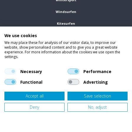
Windsurfen
Kitesurfen
We use cookies
Wetsuits
We may place these for analysis of our visitor data, to improve our
website, show personalised content and to give you a great website
Kleding
experience. For more information about the cookies we use open the
settings.
Vind ons op social media
En blijf op de hoogte van trends, aanbiedingen en kortingsacties.
Necessary
Performance
Functional
Advertising
Accept all
Save selection
Onze klanten beoordelen
Van Bellen Wind & Snow
gemiddeld met een
9,4
op basis van
455
beoordelingen.
Deny
No, adjust