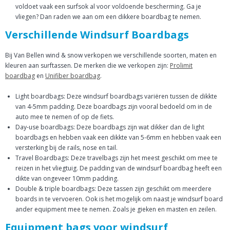
voldoet vaak een surfsok al voor voldoende bescherming. Ga je
vliegen? Dan raden we aan om een dikkere boardbag te nemen.
Verschillende Windsurf Boardbags
Bij Van Bellen wind & snow verkopen we verschillende soorten, maten en
kleuren aan surftassen. De merken die we verkopen zijn:
Prolimit
boardbag
en
Unifiber boardbag
.
Light boardbags: Deze windsurf boardbags variëren tussen de dikkte
van 4-5mm padding. Deze boardbags zijn vooral bedoeld om in de
auto mee te nemen of op de fiets.
Day-use boardbags: Deze boardbags zijn wat dikker dan de light
boardbags en hebben vaak een dikkte van 5-6mm en hebben vaak een
versterking bij de rails, nose en tail.
Travel Boardbags: Deze travelbags zijn het meest geschikt om mee te
reizen in het vliegtuig. De padding van de windsurf boardbag heeft een
dikte van ongeveer 10mm padding.
Double & triple boardbags: Deze tassen zijn geschikt om meerdere
boards in te vervoeren. Ook is het mogelijk om naast je windsurf board
ander equipment mee te nemen. Zoals je gieken en masten en zeilen.
Equipment bags voor windsurf