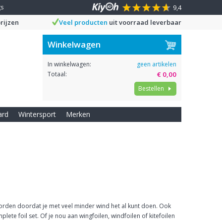
gs
9,4
rijzen
Veel producten
uit voorraad leverbaar
Winkelwagen
In winkelwagen:
geen artikelen
Totaal:
€ 0,00
Bestellen
ard
Wintersport
Merken
eworden doordat je met veel minder wind het al kunt doen. Ook
ete foil set. Of je nou aan wingfoilen, windfoilen of kitefoilen