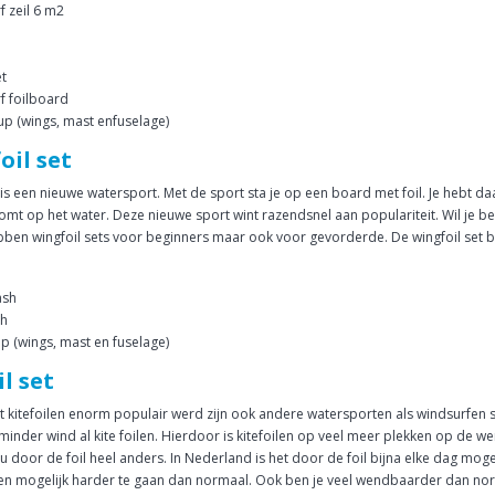
f zeil 6 m2
t
f foilboard
 up (wings, mast enfuselage)
oil set
 is een nieuwe watersport. Met de sport sta je op een board met foil. Je hebt d
mt op het water. Deze nieuwe sport wint razendsnel aan populariteit. Wil je be
ben wingfoil sets voor beginners maar ook voor gevorderde. De wingfoil set b
ash
sh
up (wings, mast en fuselage)
il set
 kitefoilen enorm populair werd zijn ook andere watersporten als windsurfen sn
 minder wind al kite foilen. Hierdoor is kitefoilen op veel meer plekken op de
u door de foil heel anders. In Nederland is het door de foil bijna elke dag mogel
len mogelijk harder te gaan dan normaal. Ook ben je veel wendbaarder dan nor