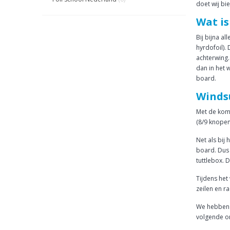
doet wij bi
Wat is
Bij bijna a
hyrdofoil).
achterwing.
dan in het 
board.
Windsu
Met de koms
(8/9 knopen
Net als bij
board. Dus 
tuttlebox. D
Tijdens het
zeilen en ra
We hebben a
volgende o