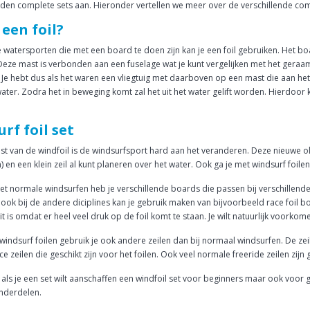
eden complete sets aan. Hieronder vertellen we meer over de verschillende comp
 een foil?
lle watersporten die met een board te doen zijn kan je een foil gebruiken. Het b
 Deze mast is verbonden aan een fuselage wat je kunt vergelijken met het geraam
 Je hebt dus als het waren een vliegtuig met daarboven op een mast die aan het b
water. Zodra het in beweging komt zal het uit het water gelift worden. Hierdoo
rf foil set
t van de windfoil is de windsurfsport hard aan het veranderen. Deze nieuwe ol
) en een klein zeil al kunt planeren over het water. Ook ga je met windsurf foil
 het normale windsurfen heb je verschillende boards die passen bij verschillende s
ook bij de andere diciplines kan je gebruik maken van bijvoorbeeld race foil boa
it is omdat er heel veel druk op de foil komt te staan. Je wilt natuurlijk voorkom
 windsurf foilen gebruik je ook andere zeilen dan bij normaal windsurfen. De zei
ce zeilen die geschikt zijn voor het foilen. Ook veel normale freeride zeilen zijn
ls je een set wilt aanschaffen een windfoil set voor beginners maar ook voor g
nderdelen.