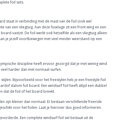
lete foil sets.
oard staat in verbinding met de mast van de foil (ook wel
te van een vliegtuig. Aan deze fuselage zit een front wing en een
oard vastzit. De foil werkt ook hetzelfde als een vliegtuig alleen
r kan je jezelf voortbewegen met veel minder weerstand op een
ympische discipline heeft ervoor gezorgd dat je met weinig wind
en veel harder dan met normaal surfen.
tijlen. Bijvoorbeeld voor het freestylen heb je een freestyle foil
rdof slalom foil board. Een windsurf foil heeft altijd een dubbel
en dat de foil of het board breekt.
len zijn kleiner dan normaal. Er bestaan verschillende freeride
 geschikt voor het foilen. Laat je hierover dus goed informeren.
evorderde. Een complete windsurf foil set bestaat uit de