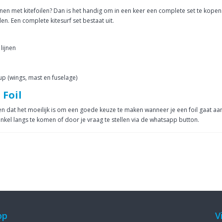
nnen met kitefoilen? Dan is het handig om in een keer een complete set te kopen.
len. Een complete kitesurf set bestaat uit.
lijnen
e
 up (wings, mast en fuselage)
 Foil
n dat het moeilijk is om een goede keuze te maken wanneer je een foil gaat aans
inkel langs te komen of door je vraag te stellen via de whatsapp button.
op
V