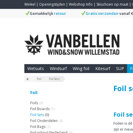
Winkel
|
Openingstijden
|
Webshop Info
|
Skischoen op maat
|
Gemakkelijk
retour
Gratis verzonden
vanaf €
Wetsuits
Windsurf
Wing foil
Kitesurf
SUP
F
Foil
Foil Sets
Foil 
Foil
Foils
(6)
Foil Boards
(1)
Foil s
Foil Sets
(0)
Foil Onderdelen
(4)
Foilen is d
Foil Bags
(3)
zijn er nie
Foil school Nederland
(0)