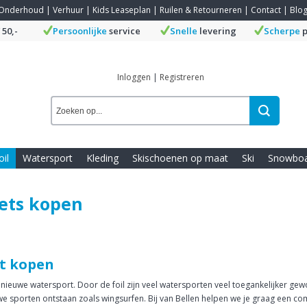
Onderhoud
|
Verhuur
|
Kids Leaseplan
|
Ruilen & Retourneren
|
Contact
|
Blo
 50,-
Persoonlijke
service
Snelle
levering
Scherpe
p
Inloggen
|
Registreren
oil
Watersport
Kleding
Skischoenen op maat
Ski
Snowbo
sets kopen
et kopen
é nieuwe watersport. Door de foil zijn veel watersporten veel toegankelijker g
uwe sporten ontstaan zoals wingsurfen. Bij van Bellen helpen we je graag een compl