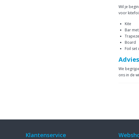
Wil je begi
voor kitefoi
Kite
Bar met 
Trapez
Board
Foil set
Advies
We begrijpe
ons in de w
Klantenservice
Websh