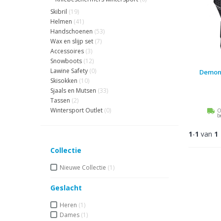
Skibril
(19)
Helmen
(41)
Handschoenen
(53)
Wax en slijp set
(7)
Accessoires
(3)
Snowboots
(12)
Lawine Safety
(0)
Demon 
Skisokken
(10)
Sjaals en Mutsen
(33)
Tassen
(2)
Wintersport Outlet
(0)
O
b
1
-
1
van
1
Collectie
Nieuwe Collectie
(1)
Geslacht
Heren
(1)
Dames
(1)