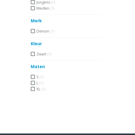
Jongens
(1)
Meiden
(1)
Merk
Demon
(1)
Kleur
Zwart
(1)
Maten
S
(1)
L
(1)
XL
(1)