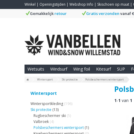
Winkel
|
Openingstijden
|
Webshop Info
|
Skischoen op maat
|
Gemakkelijk
retour
Gratis verzonden
vanaf €
Wetsuits
Windsurf
Wing foil
Kitesurf
SUP
F
Wintersport
Ski protectie
Polsbeschermers wintersport
Pols
Wintersport
1
-
1
van
1
Wintersportkleding
(196)
Ski protectie
(13)
Rugbeschermer ski
(5)
Valbroek
(4)
Polsbeschermers wintersport
(1)
Kniebeschermers wintersport
(0)