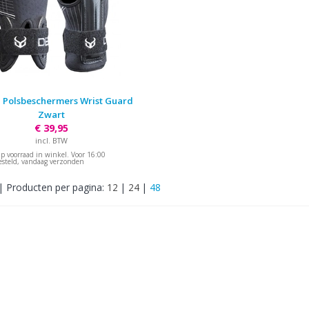
Polsbeschermers Wrist Guard
Zwart
€ 39,95
incl. BTW
p voorraad in winkel. Voor 16:00
esteld, vandaag verzonden
|
Producten per pagina:
12
|
24
|
48