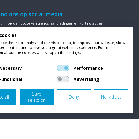
ind ons op social media
 blijf op de hoogte van trends, aanbiedingen en kortingsacties.
cookies
ce these for analysis of our visitor data, to improve our website, show
sed content and to give you a great website experience. For more
ze klanten beoordelen
Van Bellen Wind & Snow
gemiddeld met
on about the cookies we use open the settings.
en
9,4
op basis van
453
beoordelingen.
Necessary
Performance
Functional
Advertising
Save
t all
Deny
No, adjust
selection