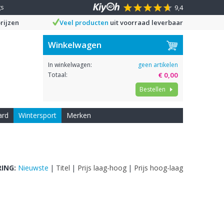
gs
9,4
rijzen
Veel producten
uit voorraad leverbaar
Winkelwagen
In winkelwagen:
geen artikelen
Totaal:
€ 0,00
Bestellen
ard
Wintersport
Merken
ING:
Nieuwste
|
Titel
|
Prijs laag-hoog
|
Prijs hoog-laag