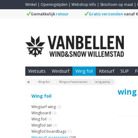
Winkel
|
Openingstijden
|
Webshop Info
|
Skischoen op maat
|
Gemakkelijk
retour
Gratis verzonden
vanaf €
Wetsuits
Windsurf
Wing foil
Kitesurf
SUP
F
Wing foil
Wingsurf accessoires
wing pomp
wing
Wing foil
Wingsurf wing
(4)
Wingboard
(4)
Wing foil
(4)
Wingfoil set
(4)
Wingfoil boardbags
(5)
Wingsurf accessoires
(29)