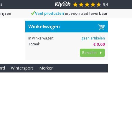
gs
9,4
rijzen
Veel producten
uit voorraad leverbaar
Winkelwagen
In winkelwagen:
geen artikelen
Totaal:
€ 0,00
Bestellen
ard
Wintersport
Merken