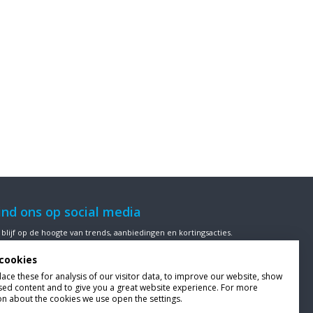
ind ons op social media
 blijf op de hoogte van trends, aanbiedingen en kortingsacties.
cookies
ce these for analysis of our visitor data, to improve our website, show
sed content and to give you a great website experience. For more
ze klanten beoordelen
Van Bellen Wind & Snow
gemiddeld met
on about the cookies we use open the settings.
en
9,4
op basis van
453
beoordelingen.