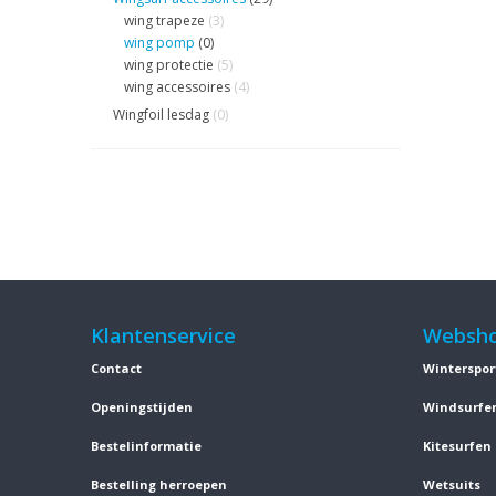
wing trapeze
(3)
wing pomp
(0)
wing protectie
(5)
wing accessoires
(4)
Wingfoil lesdag
(0)
Klantenservice
Websh
Contact
Winterspor
Openingstijden
Windsurfe
Bestelinformatie
Kitesurfen
Bestelling herroepen
Wetsuits