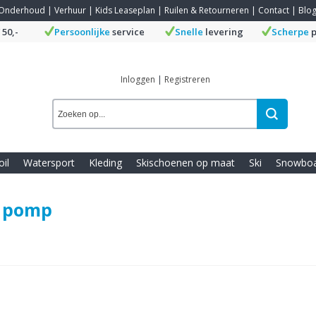
Onderhoud
|
Verhuur
|
Kids Leaseplan
|
Ruilen & Retourneren
|
Contact
|
Blo
 50,-
Persoonlijke
service
Snelle
levering
Scherpe
p
Inloggen
|
Registreren
oil
Watersport
Kleding
Skischoenen op maat
Ski
Snowbo
 pomp