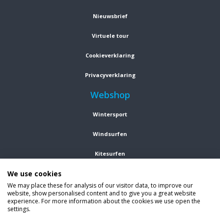
Nieuwsbrief
Virtuele tour
Cookieverklaring
Privacyverklaring
Webshop
Wintersport
Windsurfen
Kitesurfen
We use cookies
Wetsuits
We may place these for analysis of our visitor data, to improve our
website, show personalised content and to give you a great website
Kleding
experience. For more information about the cookies we use open the
settings.
Vind ons op social media