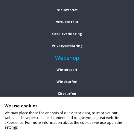
Nieuwsbrief
Virtuele tour
Cookieverklaring
Privacyverklaring
Webshop
Wintersport
Windsurfen
Kitesurfen
We use cookies
Wetsuits
We may place these for analysis of our visitor data, to improve our
website, show personalised content and to give you a great website
Kleding
experience. For more information about the cookies we use open the
settings.
Vind ons op social media