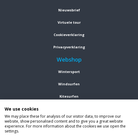
Nieuwsbrief
Virtuele tour
Cookieverklaring
Privacyverklaring
Webshop
Wintersport
Windsurfen
Kitesurfen
We use cookies
Wetsuits
We may place these for analysis of our visitor data, to improve our
website, show personalised content and to give you a great website
Kleding
experience. For more information about the cookies we use open the
settings.
Vind ons op social media