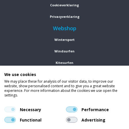
Cookieverklaring
Privacyverklaring
Webshop
Wintersport
Windsurfen
Kitesurfen
We use cookies
Wetsuits
We may place these for analysis of our visitor data, to improve our
website, show personalised content and to give you a great website
Kleding
experience. For more information about the cookies we use open the
settings.
Vind ons op social media
En blijf op de hoogte van trends, aanbiedingen en kortingsacties.
Necessary
Performance
Functional
Advertising