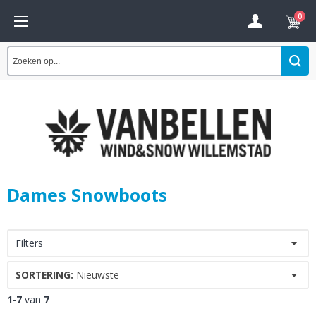
0
Dames Snowboots
Filters
SORTERING:
Nieuwste
1
-
7
van
7