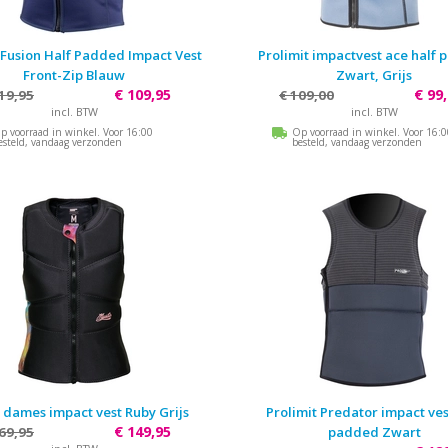
 Fusion Half Padded Impact Vest
Prolimit impactvest ace half
Front-Zip Blauw
Zwart, Grijs
€ 109,95
€ 99
19,95
€ 109,00
incl. BTW
incl. BTW
p voorraad in winkel. Voor 16:00
Op voorraad in winkel. Voor 16:
esteld, vandaag verzonden
besteld, vandaag verzonden
 dames impact vest Ruby Grijs
Prolimit Predator impact ves
€ 149,95
69,95
padded Zwart