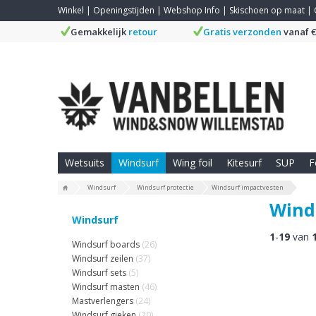
Winkel
|
Openingstijden
|
Webshop Info
|
Skischoen op maat
|
Gemakkelijk
retour
Gratis verzonden
vanaf €
Wetsuits
Windsurf
Wing foil
Kitesurf
SUP
F
Windsurf
Windsurf protectie
Windsurf impactvesten
Wind
Windsurf
1
-
19
van
Windsurf boards
(26)
Windsurf zeilen
(37)
Windsurf sets
(5)
Windsurf masten
(46)
Mastverlengers
(24)
Windsurf gieken
(20)