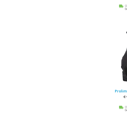
O
b
Prolimi
€
O
b