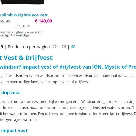
rolimit Weight/Race Vest
€ 149,00
69,95
incl. BTW
lleen verkrijgbaar via webshop.
evertijd 1-3 werkdagen.
19
|
Producten per pagina:
12
|
24
|
48
 Vest & Drijfvest
windsurf impact vest of drijfvest van ION, Mystic of P
gaat windsurfen is een windsurfboard en een windsurfzeil materiaal dat vanzelf
geen overbodige luxe, is een impactvest of drijfvest.
drijfvest
st is een mouwloos vest met drijfvermogen erin. Windsurfers gebruiken een drijf
n door een crash, maar ook voor het drijfvermogen tijdens het water starten. Do
t het water te komen. Een drijfvest om mee te windsurfen is een kort drijfvest. 
der gedragen worden.
 impact vest