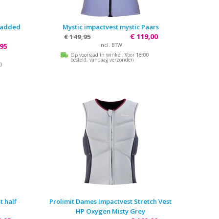
 padded
Mystic impactvest mystic Paars
€ 119,00
€ 149,95
incl. BTW
,95
Op voorraad in winkel. Voor 16:00
besteld, vandaag verzonden
00
t half
Prolimit Dames Impactvest Stretch Vest
HP Oxygen Misty Grey