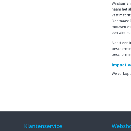
Windsurfen 
naam het al
vest met ri
Daarnaast k
mouwen van 
een windsur
Naast een i
bescherming
bescherming
Impact v
We verkope
Klantenservice
Websh