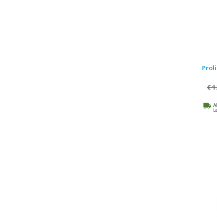
Proli
€ 1
A
L