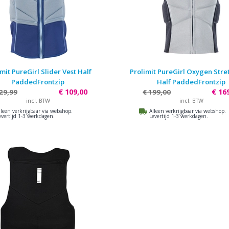
mit PureGirl Slider Vest Half
Prolimit PureGirl Oxygen Stre
PaddedFrontzip
Half PaddedFrontzip
€ 109,00
€ 16
29,99
€ 199,00
incl. BTW
incl. BTW
lleen verkrijgbaar via webshop.
Alleen verkrijgbaar via webshop.
evertijd 1-3 werkdagen.
Levertijd 1-3 werkdagen.