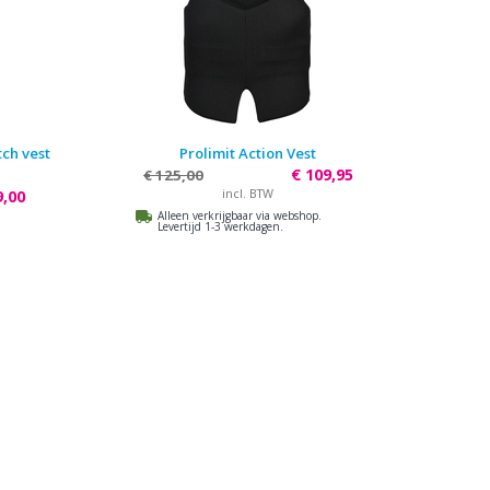
tch vest
Prolimit Action Vest
€ 109,95
€ 125,00
incl. BTW
9,00
Alleen verkrijgbaar via webshop.
Levertijd 1-3 werkdagen.