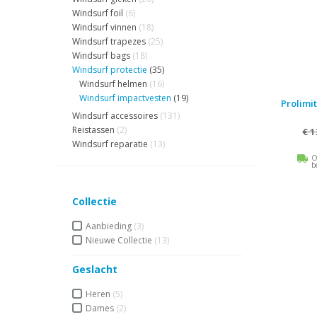
Windsurf foil
(6)
Windsurf vinnen
(18)
Windsurf trapezes
(25)
Windsurf bags
(18)
Windsurf protectie
(35)
Windsurf helmen
(16)
Windsurf impactvesten
(19)
Prolimit
Windsurf accessoires
(131)
Reistassen
(2)
€ 1
Windsurf reparatie
(13)
O
b
Collectie
Aanbieding
(3)
Nieuwe Collectie
(13)
Geslacht
Heren
(5)
Dames
(2)