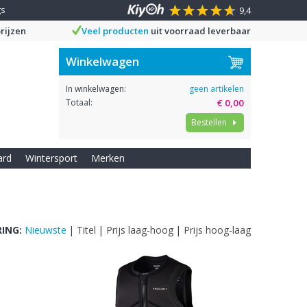
gs
9,4
rijzen
Veel producten
uit voorraad leverbaar
Winkelwagen
In winkelwagen:
geen artikelen
Totaal:
€ 0,00
Bestellen
ard
Wintersport
Merken
ING:
Nieuwste
|
Titel
|
Prijs laag-hoog
|
Prijs hoog-laag