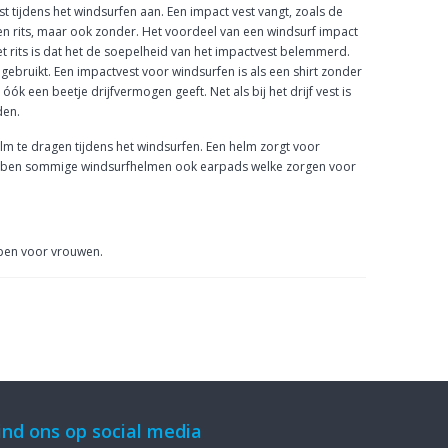
 tijdens het windsurfen aan. Een impact vest vangt, zoals de
en rits, maar ook zonder. Het voordeel van een windsurf impact
met rits is dat het de soepelheid van het impactvest belemmerd.
ebruikt. Een impactvest voor windsurfen is als een shirt zonder
een beetje drijfvermogen geeft. Net als bij het drijf vest is
den.
elm te dragen tijdens het windsurfen. Een helm zorgt voor
 hebben sommige windsurfhelmen ook earpads welke zorgen voor
rpen voor vrouwen.
ind ons op social media