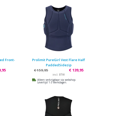
ded Front-
Prolimit PureGirl Vest Flare Half
PaddedSidezip
9,95
€ 139,95
€ 159,95
incl. BTW
Alleen verkrijgbaar via webshop.
Levertijd 1-3 werkdagen.