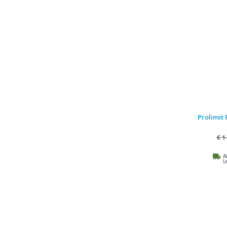
Prolimit 
€ 1
A
L