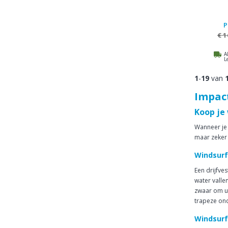
P
€ 1
A
L
1
-
19
van
Impact
Koop je 
Wanneer je 
maar zeker 
Windsurf 
Een drijfve
water valle
zwaar om ui
trapeze on
Windsurf