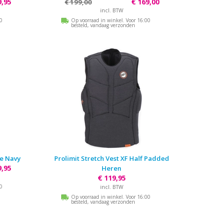
9,95
€ 169,00
€ 199,00
incl. BTW
00
Op voorraad in winkel. Voor 16:00
besteld, vandaag verzonden
de Navy
Prolimit Stretch Vest XF Half Padded
9,95
Heren
€ 119,95
00
incl. BTW
Op voorraad in winkel. Voor 16:00
besteld, vandaag verzonden