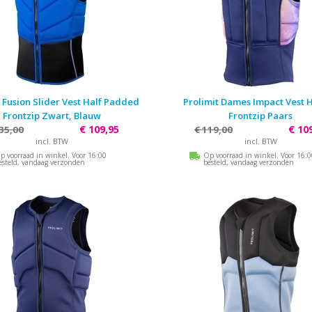
 Fusion Slider Vest Half Padded
Prolimit Dames Impact Vest H
Frontzip Zwart, Blauw
Frontzip Paars
€ 109,95
€ 10
35,00
€ 119,00
incl. BTW
incl. BTW
p voorraad in winkel. Voor 16:00
Op voorraad in winkel. Voor 16:
esteld, vandaag verzonden
besteld, vandaag verzonden