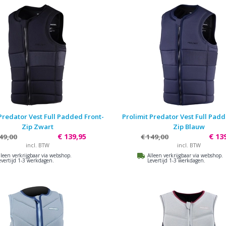
Predator Vest Full Padded Front-
Prolimit Predator Vest Full Pad
Zip Zwart
Zip Blauw
€ 139,95
€ 13
49,00
€ 149,00
incl. BTW
incl. BTW
lleen verkrijgbaar via webshop.
Alleen verkrijgbaar via webshop.
evertijd 1-3 werkdagen.
Levertijd 1-3 werkdagen.