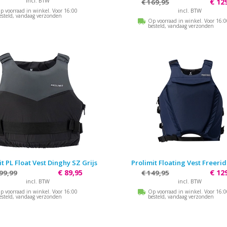
incl. BTW
€ 12
€ 169,95
incl. BTW
p voorraad in winkel. Voor 16:00
esteld, vandaag verzonden
Op voorraad in winkel. Voor 16:
besteld, vandaag verzonden
t PL Float Vest Dinghy SZ Grijs
Prolimit Floating Vest Freeri
€ 89,95
€ 12
 99,99
€ 149,95
incl. BTW
incl. BTW
p voorraad in winkel. Voor 16:00
Op voorraad in winkel. Voor 16:
esteld, vandaag verzonden
besteld, vandaag verzonden