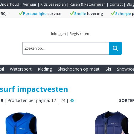
Onderhoud
|
Verhuur
|
Kids Leaseplan
|
Ruilen & Retourneren
|
Contact
|
Blo
 50,-
Persoonlijke
service
Snelle
levering
Scherpe
p
Inloggen
|
Registreren
oil
Watersport
Kleding
Skischoenen op maat
Ski
Snowbo
surf impactvesten
19
|
Producten per pagina:
12
|
24
|
48
SORTER