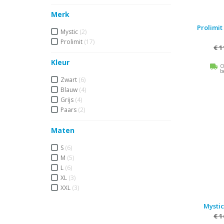
Merk
Prolimit
Mystic
(2)
Prolimit
(17)
€ 1
Kleur
O
b
Zwart
(6)
Blauw
(4)
Grijs
(4)
Paars
(2)
Maten
S
(6)
M
(5)
L
(6)
XL
(3)
XXL
(3)
Mystic
€ 1