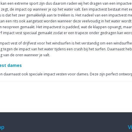
kan een extreme sport zijn dus daarom raden wij het dragen van een impactvest
 zegt, de impact op wanneer je op het water valt. Een impactvest bestaat met e
ts is dat het zeer gemakkelijk aan te trekken is. Het nadeel van een impactvest 
an een rits ook aangetast worden wanneer deze veelvoudig in het water wordt g
neopreen gemaakt. Het impactvest is padded, wat de klappen opvangt, maar óók 
f impact vest speciaal gemaakt zodat er een trapeze onder gedragen kan wor
mpact vest of drijfvest voor het windsurfen is het verstandig om een windsurfh
 tegen de impact van het water tijdens een crash bij het surfen. Daarnaast
 van de oren wanneer je valt.
est dames
n daarnaast ook speciale impact vesten voor dames. Deze zijn perfect ontwo
op
V