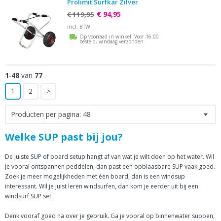
Prolimit Surfkar Zilver
€ 94,95
€ 119,95
incl. BTW
Op voorraad in winkel. Voor 16:00
besteld, vandaag verzonden
1
-
48
van
77
1
2
>
Producten per pagina:
48
Welke SUP past bij jou?
De juiste SUP of board setup hangt af van wat je wilt doen op het water. Wil
je vooral ontspannen peddelen, dan past een opblaasbare SUP vaak goed.
Zoek je meer mogelijkheden met één board, dan is een windsup
interessant. Wil je juist leren windsurfen, dan kom je eerder uit bij een
windsurf SUP set.
Denk vooraf goed na over je gebruik. Ga je vooral op binnenwater suppen,