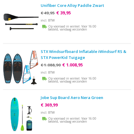
Unifiber Core Alloy Paddle Zwart
€ 39,95
€ 49,95
incl. BTW
Op voorraad in winkel. Voor 16:00
besteld, vandaag verzonden
STX Windsurfboard Inflatable iWindsurf RS &
STX PowerKid Tuigage
€ 1.008,95
€ 1.088,90
incl. BTW
Op voorraad in winkel. Voor 16:00
besteld, vandaag verzonden
Jobe Sup Board Aero Nera Groen
€ 369,99
incl. BTW
Op voorraad in winkel. Voor 16:00
besteld, vandaag verzonden