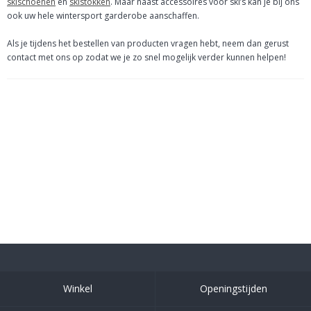
skischoenen
en
skistokken
. Maar naast accessoires voor ski’s kan je bij ons
ook uw hele wintersport garderobe aanschaffen.
Als je tijdens het bestellen van producten vragen hebt, neem dan gerust
contact met ons op zodat we je zo snel mogelijk verder kunnen helpen!
Winkel
Openingstijden