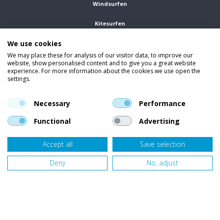
Windsurfen
Kitesurfen
We use cookies
Wetsuits
We may place these for analysis of our visitor data, to improve our
website, show personalised content and to give you a great website
Kleding
experience. For more information about the cookies we use open the
settings.
Vind ons op social media
En blijf op de hoogte van trends, aanbiedingen en kortingsacties.
Necessary
Performance
Functional
Advertising
Accept all
Save selection
Onze klanten beoordelen
Van Bellen Wind & Snow
gemiddeld met een
9,4
op basis van
453
beoordelingen.
Deny
No, adjust