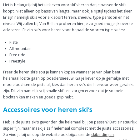
Het is belangrijk bij het uitkiezen voor ski’s heren dat je passende ski’s
koopt. Niet alleen op basis van lengte, maar ook je rijstijl tijdens het skiën.
Er zijn namelijk ski’s voor elk soort terrein, sneeuw, type persoon en het
niveau! Wij zullen bij Van Bellen proberen hier je zo goed mogelijk over te
adviseren. Er zijn ski’s voor heren voor bepaalde soorten type skiërs:
Piste
All mountain
Free ride
Freestyle
Freeride heren ski’s zou je kunnen kopen wanneer je van plan bent
helemaal los te gaan op poedersneeuw. Ga je liever op je gemakje met
mooie bochten de piste af, kies dan heren ski’s die hiervoor weer geschikt
zijn. Dit zijn namelijk vrij smalle ski’s en zorgen ervoor dat je soepele
bochten kan maken en goede grip hebt.
Accessoires voor heren ski’s
Heb je de juiste ski’s gevonden die helemaal bij jou passen? Dat is natuurlijk
super fijn, maar maak je zelf helemaal compleet met de juiste accessoires.
Zo vind je bij ons op de website ook bijpassende
skibindingen
,