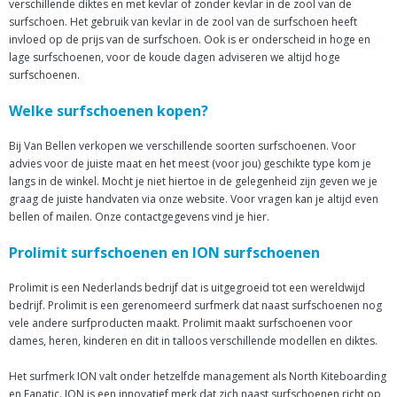
verschillende diktes en met kevlar of zonder kevlar in de zool van de
surfschoen. Het gebruik van kevlar in de zool van de surfschoen heeft
invloed op de prijs van de surfschoen. Ook is er onderscheid in hoge en
lage surfschoenen, voor de koude dagen adviseren we altijd hoge
surfschoenen.
Welke surfschoenen kopen?
Bij Van Bellen verkopen we verschillende soorten surfschoenen. Voor
advies voor de juiste maat en het meest (voor jou) geschikte type kom je
langs in de winkel. Mocht je niet hiertoe in de gelegenheid zijn geven we je
graag de juiste handvaten via onze website. Voor vragen kan je altijd even
bellen of mailen. Onze contactgegevens vind je hier.
Prolimit surfschoenen en ION surfschoenen
Prolimit is een Nederlands bedrijf dat is uitgegroeid tot een wereldwijd
bedrijf. Prolimit is een gerenomeerd surfmerk dat naast surfschoenen nog
vele andere surfproducten maakt. Prolimit maakt surfschoenen voor
dames, heren, kinderen en dit in talloos verschillende modellen en diktes.
Het surfmerk ION valt onder hetzelfde management als North Kiteboarding
en Fanatic. ION is een innovatief merk dat zich naast surfschoenen richt op