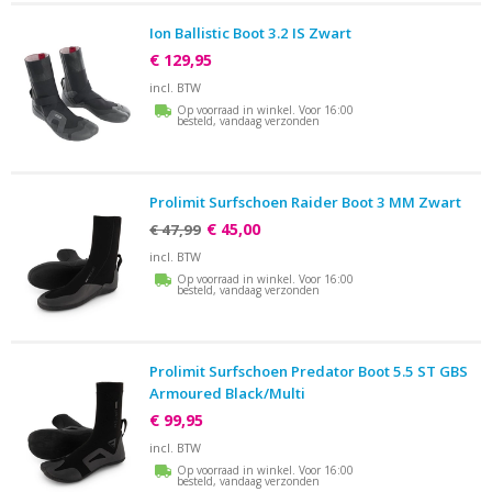
Ion Ballistic Boot 3.2 IS Zwart
€ 129,95
incl. BTW
Op voorraad in winkel. Voor 16:00
besteld, vandaag verzonden
Prolimit Surfschoen Raider Boot 3 MM Zwart
€ 45,00
€ 47,99
incl. BTW
Op voorraad in winkel. Voor 16:00
besteld, vandaag verzonden
Prolimit Surfschoen Predator Boot 5.5 ST GBS
Armoured Black/Multi
€ 99,95
incl. BTW
Op voorraad in winkel. Voor 16:00
besteld, vandaag verzonden