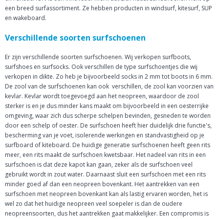
een breed surfassortiment. Ze hebben producten in windsurf, kitesurf, SUP
en wakeboard.
Verschillende soorten surfschoenen
Er zijn verschillende soorten surfschoenen. Wij verkopen surfboots,
surfshoes en surfsocks. Ook verschillen de type surfschoentjes die wij
verkopen in dikte. Zo heb je bijvoorbeeld socks in 2 mm tot boots in 6 mm.
De zool van de surfschoenen kan ook verschillen, de zool kan voorzien van
kevlar. Kevlar wordt toegevoegd aan het neopreen, waardoor de zool
sterker is en je dus minder kans maakt om bijvoorbeeld in een oesterrijke
omgeving, waar zich dus scherpe schelpen bevinden, gesneden te worden
door een schelp of oester. De surfschoen heeft hier duidelijk drie functie's,
bescherming van je voet, isolerende werkingen en standvastigheid op je
surfboard of kiteboard. De huidige generatie surfschoenen heeft geen rits
meer, een rits maakt de surfschoen kwetsbaar. Het nadeel van rits in een
surfschoen is dat deze kapot kan gaan, zeker als de surfschoen veel
gebruikt wordt in zout water. Daarnaast sluit een surfschoen met een rits
minder goed af dan een neopreen bovenkant. Het aantrekken van een
surfschoen met neopreen bovenkant kan als lastig ervaren worden, het is
wel zo dat het huidige neopreen veel soepeler is dan de oudere
neopreensoorten, dus het aantrekken gaat makkelijker. Een compromis is