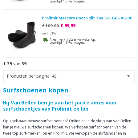
Levertijd 1-3 werkdagen.
Prolimit Mercury Boot Split Toe 5/5 GBS XGRIP
€ 99,99
€ 109,00
incl. BTW
Alleen verkrijgbaar via webshop.
Levertijd 1-3 werkdagen.
1
-
39
van
39
Producten per pagina:
48
Surfschoenen kopen
Bij Van Bellen ben je aan het juiste adres voor
surfschoentjes van Prolimit en Ion
Op zoek naar nieuwe surfschoentjes? Online en in de shop van Van Bellen
kan je nieuwe surfschoenen kopen. We verkopen surf schoenen van de
twee top surf-merken
Ion
en
Prolimit
. We verkopen de surfschoenen in