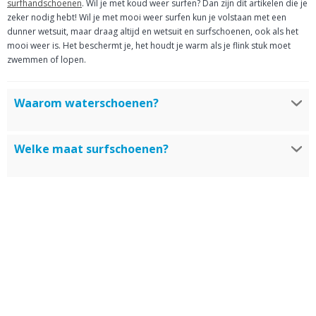
surfhandschoenen
. Wil je met koud weer surfen? Dan zijn dit artikelen die je
zeker nodig hebt! Wil je met mooi weer surfen kun je volstaan met een
dunner wetsuit, maar draag altijd en wetsuit en surfschoenen, ook als het
mooi weer is. Het beschermt je, het houdt je warm als je flink stuk moet
zwemmen of lopen.
Waarom waterschoenen?
Surfschoenen hebben verschillende functies. Ze beschermen tegen de kou,
Welke maat surfschoenen?
ze zorgen dat je niet uitglijd en het beschermt tegen scherpe objecten in
het water als schelpen.
Kies altijd voor je eigen schoenmaat of voor een maatje kleiner. Als een
surfschoen te groot is gaat het irriteren in je schoen waardoor wondjes
kunnen ontstaan.