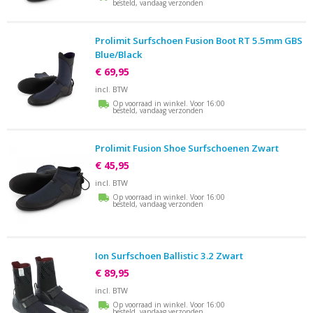
besteld, vandaag verzonden
Prolimit Surfschoen Fusion Boot RT 5.5mm GBS
Blue/Black
€ 69,95
incl. BTW
Op voorraad in winkel. Voor 16:00
besteld, vandaag verzonden
Prolimit Fusion Shoe Surfschoenen Zwart
€ 45,95
incl. BTW
Op voorraad in winkel. Voor 16:00
besteld, vandaag verzonden
Ion Surfschoen Ballistic 3.2 Zwart
€ 89,95
incl. BTW
Op voorraad in winkel. Voor 16:00
besteld, vandaag verzonden