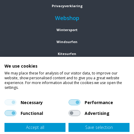
Privacyverklaring
Webshop
Wintersport
Windsurfen
Kitesurfen
We use cookies
Wetsuits
We may place these for analysis of our visitor data, to improve our
website, show personalised content and to give you a great website
Kleding
experience. For more information about the cookies we use open the
settings.
Vind ons op social media
En blijf op de hoogte van trends, aanbiedingen en kortingsacties.
Necessary
Performance
Functional
Advertising
Accept all
Save selection
Onze klanten beoordelen
Van Bellen Wind & Snow
gemiddeld met een
9,4
op basis van
455
beoordelingen.