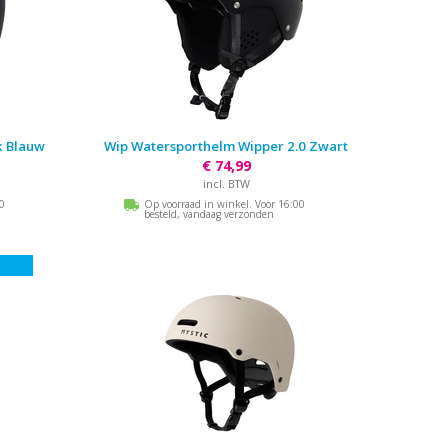
k Blauw
Wip Watersporthelm Wipper 2.0 Zwart
€ 74,99
incl. BTW
00
Op voorraad in winkel. Voor 16:00
besteld, vandaag verzonden