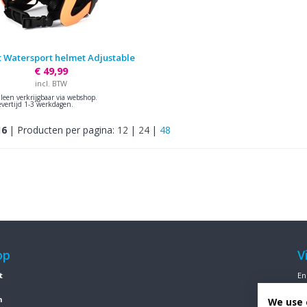
t Watersport helmet Adjustable
€ 49,99
incl. BTW
lleen verkrijgbaar via webshop.
evertijd 1-3 werkdagen.
16
|
Producten per pagina:
12
|
24
|
48
op
V
t
En
n
We use 