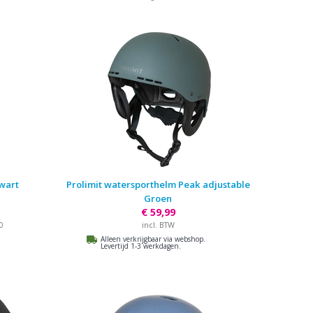
Zwart
Prolimit watersporthelm Peak adjustable
Groen
€ 59,99
incl. BTW
00
Alleen verkrijgbaar via webshop.
Levertijd 1-3 werkdagen.