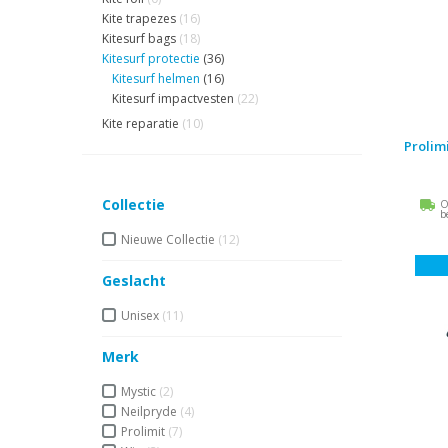
Kite trapezes
(16)
Kitesurf bags
(18)
Kitesurf protectie
(36)
Kitesurf helmen
(16)
Kitesurf impactvesten
(22)
Kite reparatie
(10)
Prolim
Collectie
O
b
Nieuwe Collectie
(12)
Geslacht
Unisex
(11)
Merk
Mystic
(2)
Neilpryde
(4)
Prolimit
(7)