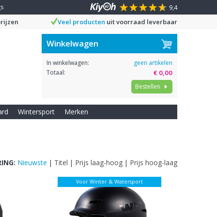
gs
9,4
rijzen
Veel producten
uit voorraad leverbaar
Winkelwagen
In winkelwagen:
geen artikelen
Totaal:
€ 0,00
Bestellen
ard
Wintersport
Merken
ING:
Nieuwste
|
Titel
|
Prijs laag-hoog
|
Prijs hoog-laag
Voor Winter & Watersport