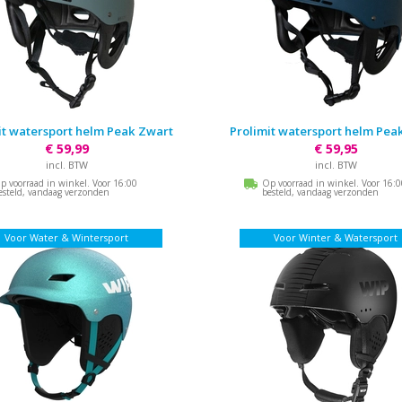
it watersport helm Peak Zwart
Prolimit watersport helm Pea
€ 59,99
€ 59,95
incl. BTW
incl. BTW
p voorraad in winkel. Voor 16:00
Op voorraad in winkel. Voor 16:
esteld, vandaag verzonden
besteld, vandaag verzonden
Voor Water & Wintersport
Voor Winter & Watersport