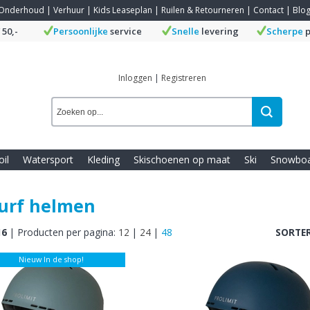
Onderhoud
|
Verhuur
|
Kids Leaseplan
|
Ruilen & Retourneren
|
Contact
|
Blo
 50,-
Persoonlijke
service
Snelle
levering
Scherpe
p
Inloggen
|
Registreren
oil
Watersport
Kleding
Skischoenen op maat
Ski
Snowbo
surf helmen
16
|
Producten per pagina:
12
|
24
|
48
SORTER
Nieuw In de shop!