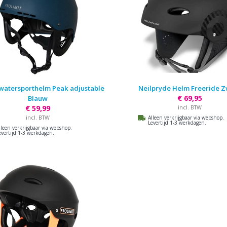
 watersporthelm Peak adjustable
Neilpryde Helm Freeride Z
€ 69,95
Blauw
€ 59,99
incl. BTW
incl. BTW
Alleen verkrijgbaar via webshop.
Levertijd 1-3 werkdagen.
lleen verkrijgbaar via webshop.
evertijd 1-3 werkdagen.