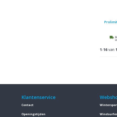
Prolimi
A
L
1
-
16
van
Klantenservice
Websh
Contact
Winterspor
Openingstijden
Windsurfe