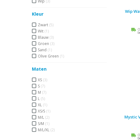
Wip
(3)
Wip Wa
Kleur
Zwart
(5)
O
Wit
(1)
b
Blauw
(3)
Groen
(3)
Sand
(1)
Olive Green
(1)
Maten
XS
(3)
S
(7)
M
(7)
L
(5)
XL
(1)
XS/S
(1)
Mystic 
M/L
(2)
S/M
(1)
M/L/XL
(2)
O
b