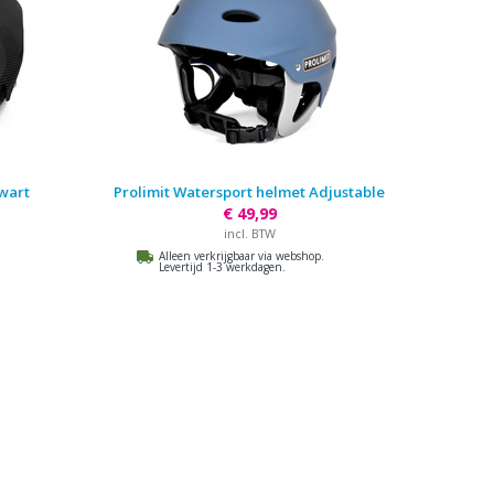
wart
Prolimit Watersport helmet Adjustable
€ 49,99
incl. BTW
Alleen verkrijgbaar via webshop.
Levertijd 1-3 werkdagen.