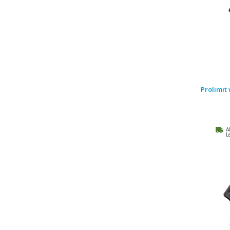
Prolimit
A
L