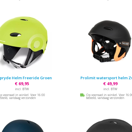
lpryde Helm Freeride Groen
Prolimit watersport helm 
€ 69,95
€ 49,99
incl. BTW
incl. BTW
p voorraad in winkel. Voor 16:00
Op voorraad in winkel. Voor 16:
esteld, vandaag verzonden
besteld, vandaag verzonden