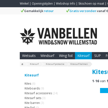
Winkel
|
Openingstijden
|
Webshop Info
|
Skischoen op maat
|
Gemakkelijk
retour
Gratis verzonden
vanaf €
Wetsuits
Windsurf
Wing foil
Kitesurf
SUP
F
Kitesurf
Kitesurf protectie
Kitesurf helmen
Kite
Kitesurf
1
-
16
van
Kites
(6)
Kiteboards
(9)
Kitesurf accessoires
(24)
Kitesurf sets
(3)
Kite barren
(3)
Kite foil
(0)