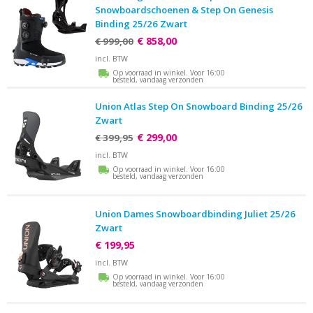
Snowboardschoenen & Step On Genesis
Binding 25/26 Zwart
€ 858,00
€ 999,00
incl. BTW
Op voorraad in winkel. Voor 16:00
besteld, vandaag verzonden
Union Atlas Step On Snowboard Binding 25/26
Zwart
€ 299,00
€ 399,95
incl. BTW
Op voorraad in winkel. Voor 16:00
besteld, vandaag verzonden
Union Dames Snowboardbinding Juliet 25/26
Zwart
€ 199,95
incl. BTW
Op voorraad in winkel. Voor 16:00
besteld, vandaag verzonden