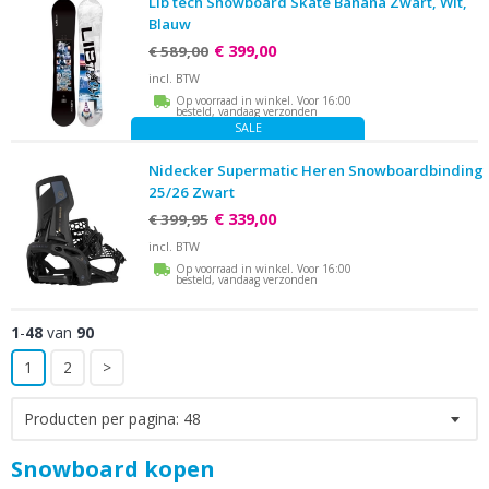
Lib tech Snowboard Skate Banana Zwart, Wit,
Blauw
€ 399,00
€ 589,00
incl. BTW
Op voorraad in winkel. Voor 16:00
besteld, vandaag verzonden
SALE
Nidecker Supermatic Heren Snowboardbinding
25/26 Zwart
€ 339,00
€ 399,95
incl. BTW
Op voorraad in winkel. Voor 16:00
besteld, vandaag verzonden
1
-
48
van
90
1
2
>
Producten per pagina:
48
Snowboard kopen