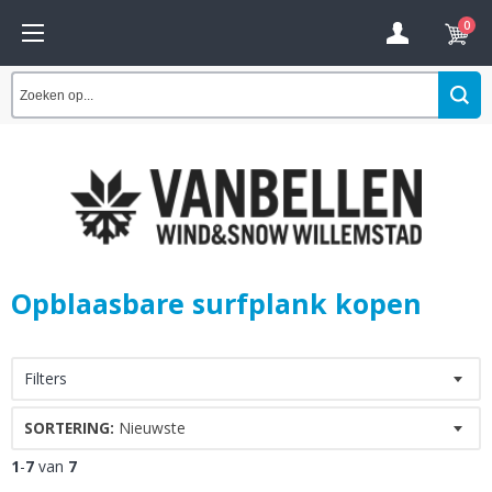
0
Opblaasbare surfplank kopen
Filters
SORTERING:
Nieuwste
1
-
7
van
7