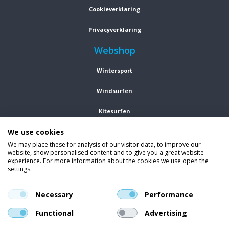
Cookieverklaring
Privacyverklaring
Webshop
Wintersport
Windsurfen
Kitesurfen
We use cookies
Wetsuits
We may place these for analysis of our visitor data, to improve our
website, show personalised content and to give you a great website
Kleding
experience. For more information about the cookies we use open the
settings.
Vind ons op social media
En blijf op de hoogte van trends, aanbiedingen en kortingsacties.
Necessary
Performance
Functional
Advertising