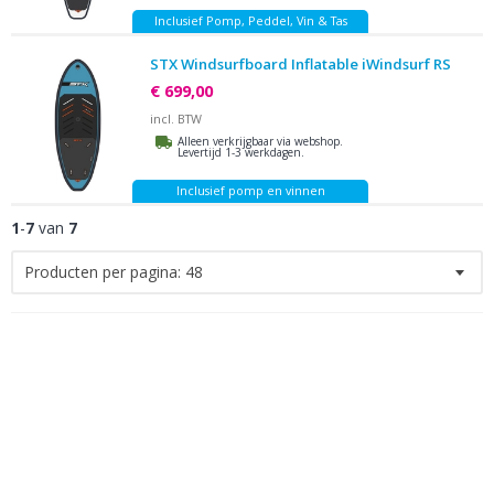
Inclusief Pomp, Peddel, Vin & Tas
STX Windsurfboard Inflatable iWindsurf RS
€ 699,00
incl. BTW
Alleen verkrijgbaar via webshop.
Levertijd 1-3 werkdagen.
Inclusief pomp en vinnen
1
-
7
van
7
Producten per pagina:
48