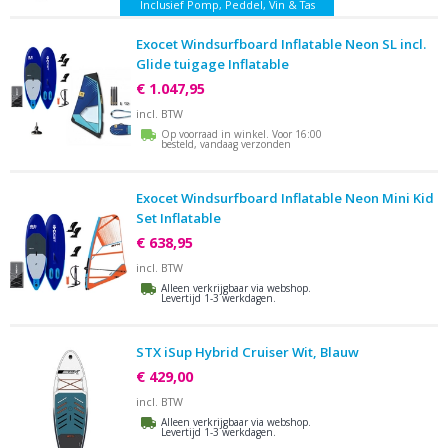
Inclusief Pomp, Peddel, Vin & Tas
Exocet Windsurfboard Inflatable Neon SL incl.
Glide tuigage Inflatable
€ 1.047,95
incl. BTW
Op voorraad in winkel. Voor 16:00
besteld, vandaag verzonden
Exocet Windsurfboard Inflatable Neon Mini Kid
Set Inflatable
€ 638,95
incl. BTW
Alleen verkrijgbaar via webshop.
Levertijd 1-3 werkdagen.
STX iSup Hybrid Cruiser Wit, Blauw
€ 429,00
incl. BTW
Alleen verkrijgbaar via webshop.
Levertijd 1-3 werkdagen.