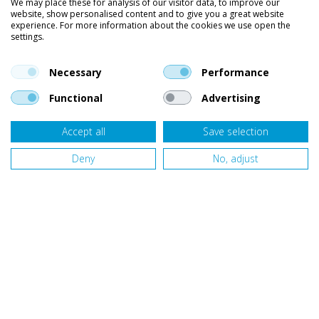
We may place these for analysis of our visitor data, to improve our
website, show personalised content and to give you a great website
Kleding
experience. For more information about the cookies we use open the
settings.
Vind ons op social media
En blijf op de hoogte van trends, aanbiedingen en kortingsacties.
Necessary
Performance
Functional
Advertising
Accept all
Save selection
Onze klanten beoordelen
Van Bellen Wind & Snow
gemiddeld met een
9,4
op basis van
455
beoordelingen.
Deny
No, adjust
Website door
Fastware
Design by
Deeel