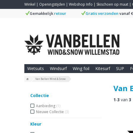
Winkel
|
Openingstijden
|
Webshop Info
|
Skischoen op maat
|
Gemakkelijk
retour
Gratis verzonden
vanaf €
Wetsuits
Windsurf
Wing foil
Kitesurf
SUP
F
Van Bellen Wind & Snow
Van 
Collectie
1
-
3
van
3
Aanbieding
(1)
Nieuwe Collectie
(3)
Kleur