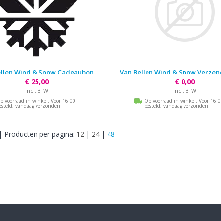
ellen Wind & Snow Cadeaubon
Van Bellen Wind & Snow Verzen
€ 25,00
€ 0,00
incl. BTW
incl. BTW
p voorraad in winkel. Voor 16:00
Op voorraad in winkel. Voor 16:
esteld, vandaag verzonden
besteld, vandaag verzonden
|
Producten per pagina:
12
|
24
|
48