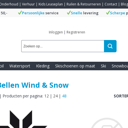
Onderhoud
|
Verhuur
|
Kids Leaseplan
|
Ruilen & Retourneren
|
Contact
|
Blo
 50,-
Persoonlijke
service
Snelle
levering
Scherpe
p
Inloggen
|
Registreren
oil
Watersport
Kleding
Skischoenen op maat
Ski
Snowbo
Bellen Wind & Snow
|
Producten per pagina:
12
|
24
|
48
SORTER