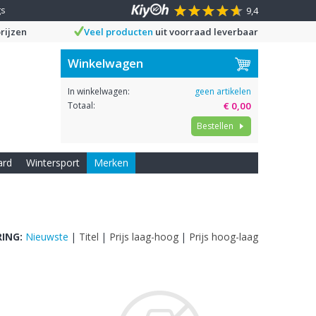
gs
9,4
rijzen
Veel producten
uit voorraad leverbaar
Winkelwagen
In winkelwagen:
geen artikelen
Totaal:
€ 0,00
Bestellen
ard
Wintersport
Merken
ING:
Nieuwste
|
Titel
|
Prijs laag-hoog
|
Prijs hoog-laag