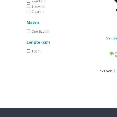
Zwart
(1)
Blauw
(2)
Clear
(1)
Maten
One Size
(2)
Van B
Lengte (cm)
160
(1)
O
b
1
-
3
van
3