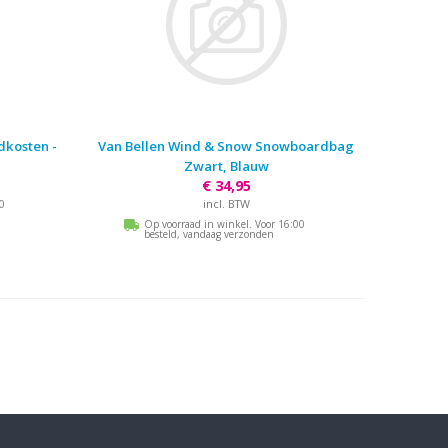
dkosten -
Van Bellen Wind & Snow Snowboardbag
Zwart, Blauw
€ 34,95
incl. BTW
00
Op voorraad in winkel. Voor 16:00
besteld, vandaag verzonden