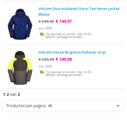
Volcom Dua Insulated Gore-Tex heren jacket
Blauw
€ 149,97
€ 299,95
incl. BTW
Op voorraad in winkel. Voor 16:00
besteld, vandaag verzonden
Volcom Heren Brighton Pullover Grijs
€ 149,00
€ 229,99
incl. BTW
Op voorraad in winkel. Voor 16:00
besteld, vandaag verzonden
1
-
2
van
2
Producten per pagina:
48