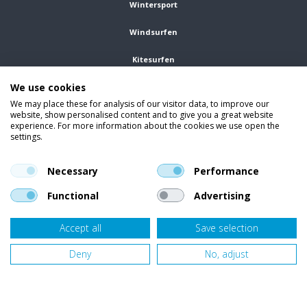
Wintersport
Windsurfen
Kitesurfen
We use cookies
Wetsuits
We may place these for analysis of our visitor data, to improve our
website, show personalised content and to give you a great website
Kleding
experience. For more information about the cookies we use open the
settings.
Vind ons op social media
En blijf op de hoogte van trends, aanbiedingen en kortingsacties.
Necessary
Performance
Functional
Advertising
Accept all
Save selection
Onze klanten beoordelen
Van Bellen Wind & Snow
gemiddeld met een
9,4
op basis van
455
beoordelingen.
Deny
No, adjust