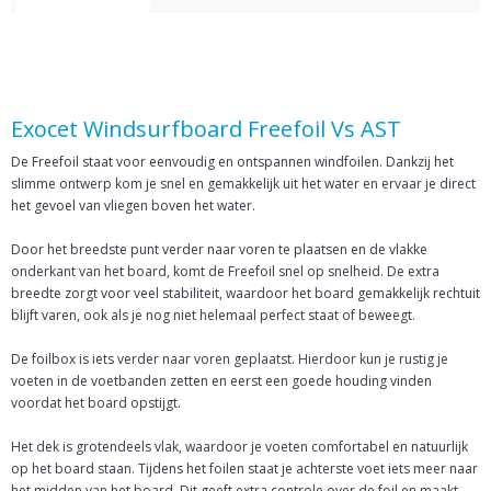
Exocet Windsurfboard Freefoil Vs AST
De Freefoil staat voor eenvoudig en ontspannen windfoilen. Dankzij het
slimme ontwerp kom je snel en gemakkelijk uit het water en ervaar je direct
het gevoel van vliegen boven het water.
Door het breedste punt verder naar voren te plaatsen en de vlakke
onderkant van het board, komt de Freefoil snel op snelheid. De extra
breedte zorgt voor veel stabiliteit, waardoor het board gemakkelijk rechtuit
blijft varen, ook als je nog niet helemaal perfect staat of beweegt.
De foilbox is iets verder naar voren geplaatst. Hierdoor kun je rustig je
voeten in de voetbanden zetten en eerst een goede houding vinden
voordat het board opstijgt.
Het dek is grotendeels vlak, waardoor je voeten comfortabel en natuurlijk
op het board staan. Tijdens het foilen staat je achterste voet iets meer naar
het midden van het board. Dit geeft extra controle over de foil en maakt