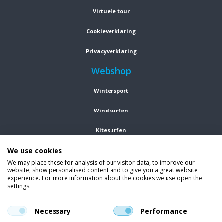
Virtuele tour
Cookieverklaring
Privacyverklaring
Webshop
Wintersport
Windsurfen
Kitesurfen
We use cookies
Wetsuits
We may place these for analysis of our visitor data, to improve our
website, show personalised content and to give you a great website
Kleding
experience. For more information about the cookies we use open the
settings.
Vind ons op social media
En blijf op de hoogte van trends, aanbiedingen en kortingsacties.
Necessary
Performance