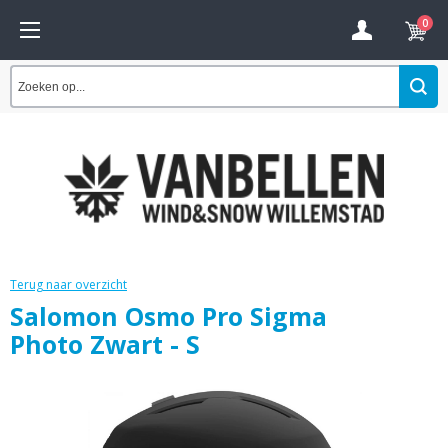
0
Terug naar overzicht
Salomon Osmo Pro Sigma
Photo Zwart - S