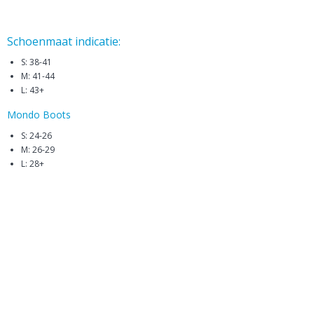
Schoenmaat indicatie:
S: 38-41
M: 41-44
L: 43+
Mondo Boots
S: 24-26
M: 26-29
L: 28+