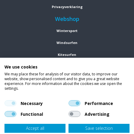
Privacyverklaring
Webshop
Wintersport
Windsurfen
Kitesurfen
We use cookies
Wetsuits
We may place these for analysis of our visitor data, to improve our
website, show personalised content and to give you a great website
Kleding
experience. For more information about the cookies we use open the
settings.
Vind ons op social media
En blijf op de hoogte van trends, aanbiedingen en kortingsacties.
Necessary
Performance
Functional
Advertising
Accept all
Save selection
Onze klanten beoordelen
Van Bellen Wind & Snow
gemiddeld met een
9,4