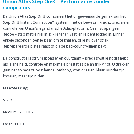
Union Atlas Step On® – Performance zonder
compromis
De Union Atlas Step On® combineert het ongeëvenaarde gemak van het
Step On® Instant Connection™ systeem met de bewezen kracht, precisie en
controle van Union’s legendarische Atlas-platform. Geen straps, geen
gedoe – stap met je hiel in, klik je tenen vast, en je bent locked in. Binnen
enkele seconden ben je klaar om te knallen, of je nu over strak
geprepareerde pistes raast of diepe backcountry-lijnen pakt.
De constructie is stijf, responsief en duurzaam – precies wat je nodig hebt
als je snelheid, controle en maximale prestaties belangrijk vindt. Uittrekken
gaat net zo moeiteloos: hendel omhoog, voet draaien, klaar. Minder tijd
knoeien, meer tijd rijden.
Maatvoering:
S: 7-8
Medium: 8.5- 10.5
Large: 11-13