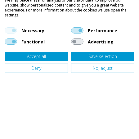
We may place these for analysis of our visitor data, to improve our
website, show personalised content and to give you a great website
Kleding
experience. For more information about the cookies we use open the
settings.
Vind ons op social media
En blijf op de hoogte van trends, aanbiedingen en kortingsacties.
Necessary
Performance
Functional
Advertising
Accept all
Save selection
Onze klanten beoordelen
Van Bellen Wind & Snow
gemiddeld met een
9,4
op basis van
455
beoordelingen.
Deny
No, adjust
Website door
Fastware
Design by
Deeel