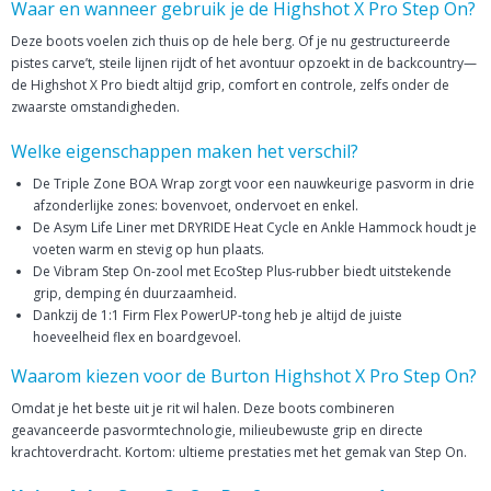
Waar en wanneer gebruik je de Highshot X Pro Step On?
Deze boots voelen zich thuis op de hele berg. Of je nu gestructureerde
pistes carve’t, steile lijnen rijdt of het avontuur opzoekt in de backcountry—
de Highshot X Pro biedt altijd grip, comfort en controle, zelfs onder de
zwaarste omstandigheden.
Welke eigenschappen maken het verschil?
De Triple Zone BOA Wrap zorgt voor een nauwkeurige pasvorm in drie
afzonderlijke zones: bovenvoet, ondervoet en enkel.
De Asym Life Liner met DRYRIDE Heat Cycle en Ankle Hammock houdt je
voeten warm en stevig op hun plaats.
De Vibram Step On-zool met EcoStep Plus-rubber biedt uitstekende
grip, demping én duurzaamheid.
Dankzij de 1:1 Firm Flex PowerUP-tong heb je altijd de juiste
hoeveelheid flex en boardgevoel.
Waarom kiezen voor de Burton Highshot X Pro Step On?
Omdat je het beste uit je rit wil halen. Deze boots combineren
geavanceerde pasvormtechnologie, milieubewuste grip en directe
krachtoverdracht. Kortom: ultieme prestaties met het gemak van Step On.