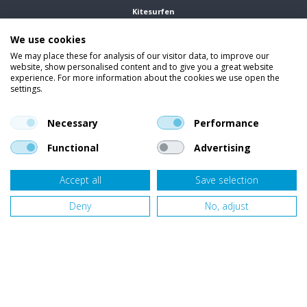
Kitesurfen
We use cookies
Wetsuits
We may place these for analysis of our visitor data, to improve our
website, show personalised content and to give you a great website
Kleding
experience. For more information about the cookies we use open the
settings.
Vind ons op social media
En blijf op de hoogte van trends, aanbiedingen en kortingsacties.
Necessary
Performance
Functional
Advertising
Accept all
Save selection
Onze klanten beoordelen
Van Bellen Wind & Snow
gemiddeld met een
9,4
op basis van
455
beoordelingen.
Deny
No, adjust