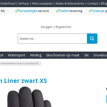
Onderhoud
|
Verhuur
|
Kids Leaseplan
|
Ruilen & Retourneren
|
Contact
|
Blo
 50,-
Persoonlijke
service
Snelle
levering
Scherpe
p
Inloggen
|
Registreren
oil
Watersport
Kleding
Skischoenen op maat
Ski
Snowbo
e Handschoenen Storm Liner Black XS
 Liner zwart XS