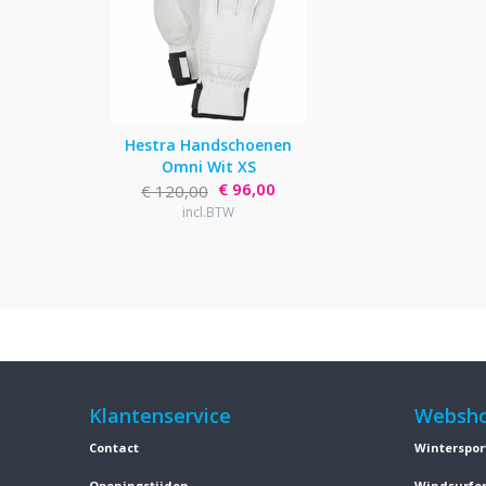
Hestra Handschoenen
Omni Wit XS
€ 96,00
€ 120,00
incl.BTW
Klantenservice
Websh
Contact
Winterspor
Openingstijden
Windsurfe