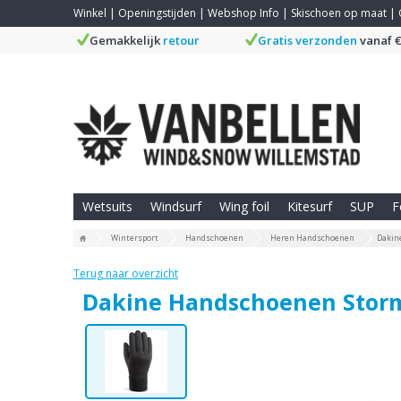
Winkel
|
Openingstijden
|
Webshop Info
|
Skischoen op maat
|
Gemakkelijk
retour
Gratis verzonden
vanaf €
Wetsuits
Windsurf
Wing foil
Kitesurf
SUP
F
Wintersport
Handschoenen
Heren Handschoenen
Dakin
Terug naar overzicht
Dakine Handschoenen Storm