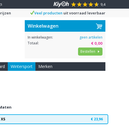
gs
9,4
rijzen
Veel producten
uit voorraad leverbaar
Winkelwagen
In winkelwagen:
geen artikelen
Totaal:
€ 0,00
Bestellen
ard
Wintersport
Merken
Maten
XS
€ 23,96