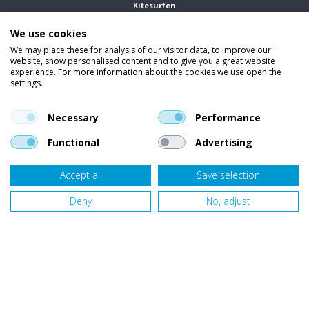
Kitesurfen
We use cookies
Wetsuits
We may place these for analysis of our visitor data, to improve our
Kleding
website, show personalised content and to give you a great website
experience. For more information about the cookies we use open the
settings.
Vind ons op social media
En blijf op de hoogte van trends, aanbiedingen en kortingsacties.
Necessary
Performance
Functional
Advertising
Accept all
Save selection
Onze klanten beoordelen
Van Bellen Wind & Snow
gemiddeld met een
9,4
op basis van
453
beoordelingen.
Deny
No, adjust