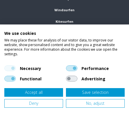
Windsurfen
Kitesurfen
We use cookies
Wetsuits
We may place these for analysis of our visitor data, to improve our
website, show personalised content and to give you a great website
Kleding
experience. For more information about the cookies we use open the
settings.
Vind ons op social media
En blijf op de hoogte van trends, aanbiedingen en kortingsacties.
Necessary
Performance
Functional
Advertising
Accept all
Save selection
Onze klanten beoordelen
Van Bellen Wind & Snow
gemiddeld met een
9,4
op basis van
455
beoordelingen.
Deny
No, adjust