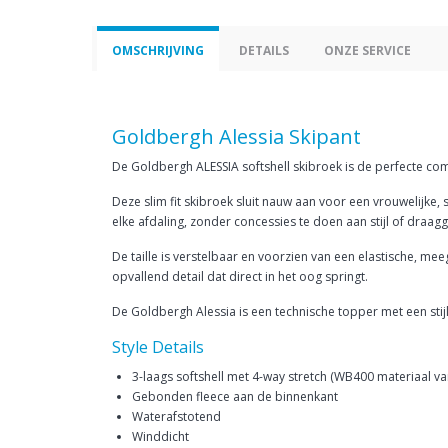
OMSCHRIJVING
DETAILS
ONZE SERVICE
Goldbergh Alessia Skipant
De Goldbergh ALESSIA softshell skibroek is de perfecte comb
Deze slim fit skibroek sluit nauw aan voor een vrouwelijke, 
elke afdaling, zonder concessies te doen aan stijl of draag
De taille is verstelbaar en voorzien van een elastische, mee
opvallend detail dat direct in het oog springt.
De Goldbergh Alessia is een technische topper met een stij
Style Details
3-laags softshell met 4-way stretch (WB400 materiaal va
Gebonden fleece aan de binnenkant
Waterafstotend
Winddicht