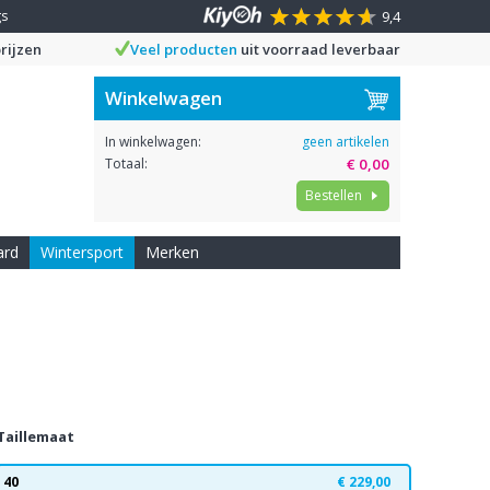
gs
9,4
rijzen
Veel producten
uit voorraad leverbaar
Winkelwagen
In winkelwagen:
geen artikelen
Totaal:
€ 0,00
Bestellen
ard
Wintersport
Merken
Taillemaat
40
€ 229,00