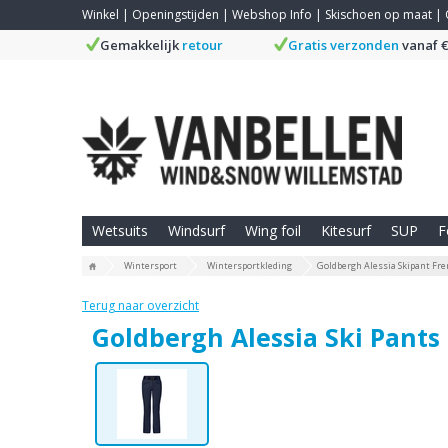
Winkel
|
Openingstijden
|
Webshop Info
|
Skischoen op maat
|
Gemakkelijk
retour
Gratis verzonden
vanaf €
Wetsuits
Windsurf
Wing foil
Kitesurf
SUP
F
Wintersport
Wintersportkleding
Goldbergh Alessia Skipant Fre
Terug naar overzicht
Goldbergh Alessia Ski Pants