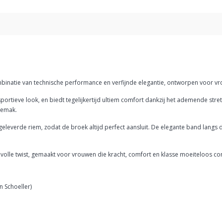
inatie van technische performance en verfijnde elegantie, ontworpen voor vrouwe
sportieve look, en biedt tegelijkertijd ultiem comfort dankzij het ademende stre
gemak.
geleverde riem, zodat de broek altijd perfect aansluit. De elegante band langs d
lvolle twist, gemaakt voor vrouwen die kracht, comfort en klasse moeiteloos c
n Schoeller)