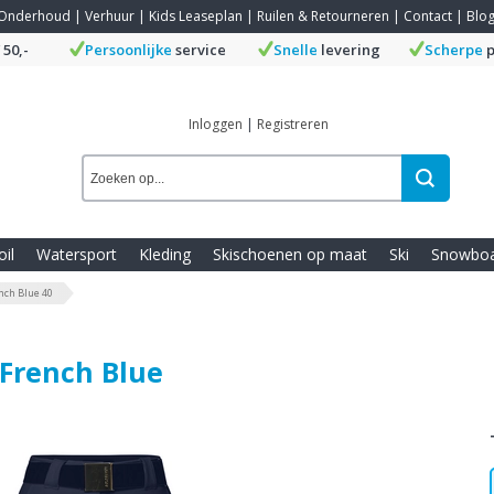
Onderhoud
|
Verhuur
|
Kids Leaseplan
|
Ruilen & Retourneren
|
Contact
|
Blo
 50,-
Persoonlijke
service
Snelle
levering
Scherpe
p
Inloggen
|
Registreren
oil
Watersport
Kleding
Skischoenen op maat
Ski
Snowbo
nch Blue 40
 French Blue