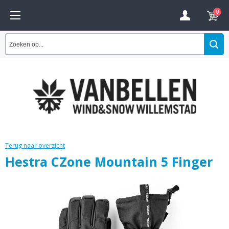
0
Terug naar overzicht
Hestra CZone Mountain 5 Finger