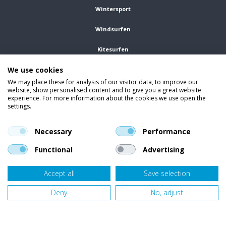
Wintersport
Windsurfen
Kitesurfen
We use cookies
Wetsuits
We may place these for analysis of our visitor data, to improve our
website, show personalised content and to give you a great website
Kleding
experience. For more information about the cookies we use open the
settings.
Vind ons op social media
En blijf op de hoogte van trends, aanbiedingen en kortingsacties.
Necessary
Performance
Functional
Advertising
Accept all
Save selection
Onze klanten beoordelen
Van Bellen Wind & Snow
gemiddeld met een
9,4
op basis van
453
beoordelingen.
Deny
No, adjust