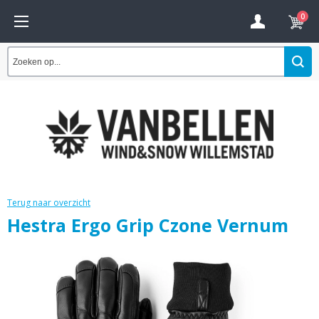
0
Terug naar overzicht
Hestra Ergo Grip Czone Vernum