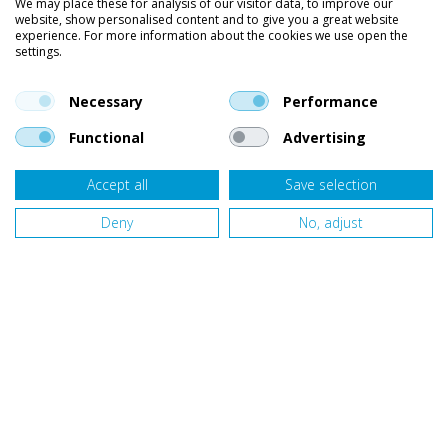
We may place these for analysis of our visitor data, to improve our
website, show personalised content and to give you a great website
Kleding
experience. For more information about the cookies we use open the
settings.
Vind ons op social media
En blijf op de hoogte van trends, aanbiedingen en kortingsacties.
Necessary
Performance
Functional
Advertising
Accept all
Save selection
Onze klanten beoordelen
Van Bellen Wind & Snow
gemiddeld met een
9,4
op basis van
455
beoordelingen.
Deny
No, adjust
Website door
Fastware
Design by
Deeel