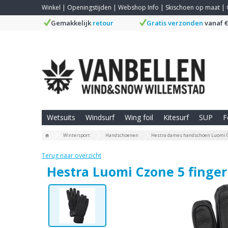
Winkel
|
Openingstijden
|
Webshop Info
|
Skischoen op maat
|
Gemakkelijk
retour
Gratis verzonden
vanaf €
Wetsuits
Windsurf
Wing foil
Kitesurf
SUP
F
Wintersport
Handschoenen
Hestra dames handschoen Luomi C
Terug naar overzicht
Hestra Luomi Czone 5 finge