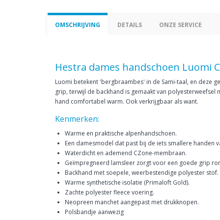
OMSCHRIJVING
DETAILS
ONZE SERVICE
Hestra dames handschoen Luomi C
Luomi betekent 'bergbraambes' in de Sami-taal, en deze g
grip, terwijl de backhand is gemaakt van polyesterweefsel
hand comfortabel warm. Ook verkrijgbaar als want.
Kenmerken:
Warme en praktische alpenhandschoen.
Een damesmodel dat past bij de iets smallere handen 
Waterdicht en ademend CZone-membraan.
Geïmpregneerd lamsleer zorgt voor een goede grip ron
Backhand met soepele, weerbestendige polyester stof.
Warme synthetische isolatie (Primaloft Gold).
Zachte polyester fleece voering.
Neopreen manchet aangepast met drukknopen.
Polsbandje aanwezig