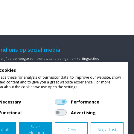
ind ons op social media
 blijf op de hoogte van trends, aanbiedingen en kortingsacties.
cookies
ce these for analysis of our visitor data, to improve our website, show
sed content and to give you a great website experience. For more
ze klanten beoordelen
Van Bellen Wind & Snow
gemiddeld met
on about the cookies we use open the settings.
en
9,4
op basis van
453
beoordelingen.
Necessary
Performance
Functional
Advertising
Save
t all
Deny
No, adjust
selection