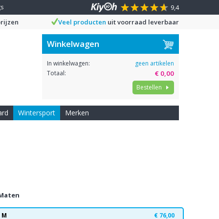
gs
9,4
rijzen
Veel producten
uit voorraad leverbaar
Winkelwagen
In winkelwagen:
geen artikelen
Totaal:
€ 0,00
Bestellen
ard
Wintersport
Merken
Maten
M
€ 76,00