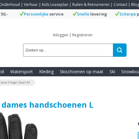
Onderhoud
|
Verhuur
|
Kids Leaseplan
|
Ruilen & Retourneren
|
Contact
|
Blo
 50,-
Persoonlijke
service
Snelle
levering
Scherpe
p
Inloggen
|
Registreren
oil
Watersport
Kleding
Skischoenen op maat
Ski
Snowbo
zone 5 finger Zwart M
r dames handschoenen L