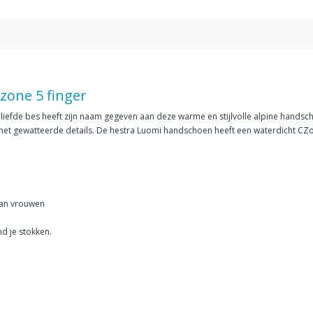
zone 5 finger
eliefde bes heeft zijn naam gegeven aan deze warme en stijlvolle alpine hand
 met gewatteerde details. De hestra Luomi handschoen heeft een waterdicht CZ
van vrouwen
d je stokken.