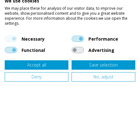
We use cookies
Wetsuits
We may place these for analysis of our visitor data, to improve our
website, show personalised content and to give you a great website
Kleding
experience. For more information about the cookies we use open the
settings.
Vind ons op social media
En blijf op de hoogte van trends, aanbiedingen en kortingsacties.
Necessary
Performance
Functional
Advertising
Accept all
Save selection
Onze klanten beoordelen
Van Bellen Wind & Snow
gemiddeld met een
9,4
op basis van
453
beoordelingen.
Deny
No, adjust
Website door
Fastware
Design by
Deeel