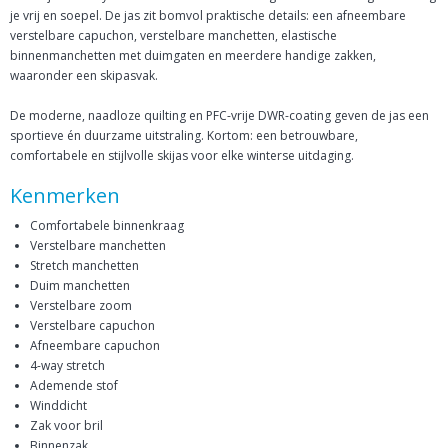
je vrij en soepel. De jas zit bomvol praktische details: een afneembare
verstelbare capuchon, verstelbare manchetten, elastische
binnenmanchetten met duimgaten en meerdere handige zakken,
waaronder een skipasvak.
De moderne, naadloze quilting en PFC-vrije DWR-coating geven de jas een
sportieve én duurzame uitstraling. Kortom: een betrouwbare,
comfortabele en stijlvolle skijas voor elke winterse uitdaging.
Kenmerken
Comfortabele binnenkraag
Verstelbare manchetten
Stretch manchetten
Duim manchetten
Verstelbare zoom
Verstelbare capuchon
Afneembare capuchon
4-way stretch
Ademende stof
Winddicht
Zak voor bril
Binnenzak