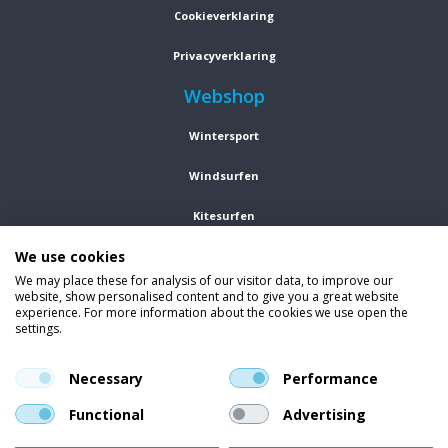
Cookieverklaring
Privacyverklaring
Webshop
Wintersport
Windsurfen
Kitesurfen
We use cookies
Wetsuits
We may place these for analysis of our visitor data, to improve our
website, show personalised content and to give you a great website
Kleding
experience. For more information about the cookies we use open the
settings.
Vind ons op social media
En blijf op de hoogte van trends, aanbiedingen en kortingsacties.
Necessary
Performance
Functional
Advertising