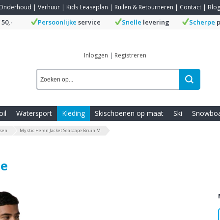
Onderhoud
|
Verhuur
|
Kids Leaseplan
|
Ruilen & Retourneren
|
Contact
|
Blo
 50,-
Persoonlijke
service
Snelle
levering
Scherpe
p
Inloggen
|
Registreren
oil
Watersport
Kleding
Skischoenen op maat
Ski
Snowbo
ssen
Mystic Heren Jacket Seascape Bruin M
pe