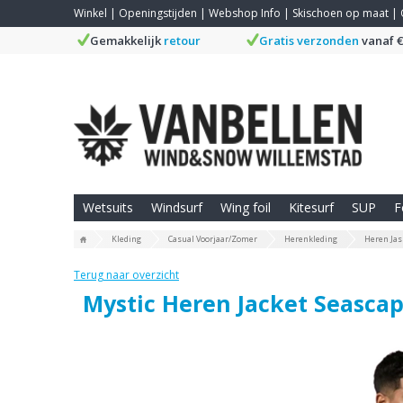
Winkel
|
Openingstijden
|
Webshop Info
|
Skischoen op maat
|
Gemakkelijk
retour
Gratis verzonden
vanaf €
Wetsuits
Windsurf
Wing foil
Kitesurf
SUP
F
Kleding
Casual Voorjaar/Zomer
Herenkleding
Heren Ja
Terug naar overzicht
Mystic Heren Jacket Seasca