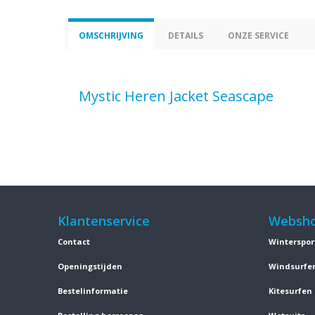
OMSCHRIJVING
DETAILS
ONZE SERVICE
Mystic Heren Jacket Seascape
Klantenservice
Websh
Contact
Winterspor
Openingstijden
Windsurfe
Bestelinformatie
Kitesurfen