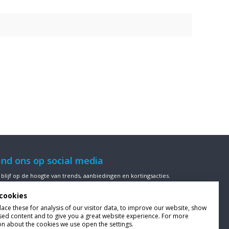
ind ons op social media
 blijf op de hoogte van trends, aanbiedingen en kortingsacties.
cookies
ce these for analysis of our visitor data, to improve our website, show
sed content and to give you a great website experience. For more
ze klanten beoordelen
Van Bellen Wind & Snow
gemiddeld met
on about the cookies we use open the settings.
en
9,4
op basis van
453
beoordelingen.