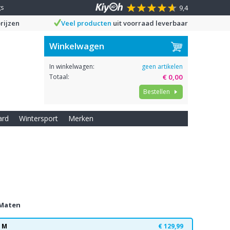
gs
9,4
rijzen
Veel producten
uit voorraad leverbaar
Winkelwagen
In winkelwagen:
geen artikelen
Totaal:
€ 0,00
Bestellen
ard
Wintersport
Merken
Maten
M
€ 129,99