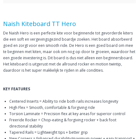
Naish Kiteboard TT Hero
De Naish Hero is een perfecte kite voor beginnende tot gevorderde kiters
die een soft en vergevingsgezind boardje zoeken. Het board absorbeerd
goed en zorgt voor een smooth ride. De Hero is een goed board om mee
te beginnen met kiten, maar ook om nog op door te groeien, waardoor het
een goede investering is. Dit board is dus niet alleen een beginnersboard.
Het kiteboard is uitgerust met de allround rocker en motion twintip,
daardoor is het super makkelijk te rijden in alle condities.
KEY FEATURES
Centered Inserts = Ability to ride both rails increases longevity
High Flex = Smooth, comfortable & forgiving ride
Torsion Laminate = Precision flex at key areas for superior control
Freeride Rocker = Chop-eating & forgiving rocker + back foot
directional stability
Tapered Rails = Lightweight tips + better grip
New Corners = Enhanced durability/maximum power + easy transport +