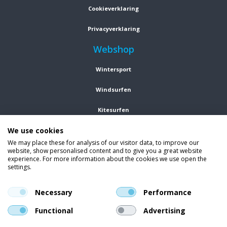
Cookieverklaring
Privacyverklaring
Webshop
Wintersport
Windsurfen
Kitesurfen
We use cookies
Wetsuits
We may place these for analysis of our visitor data, to improve our
website, show personalised content and to give you a great website
Kleding
experience. For more information about the cookies we use open the
settings.
Vind ons op social media
En blijf op de hoogte van trends, aanbiedingen en kortingsacties.
Necessary
Performance
Functional
Advertising