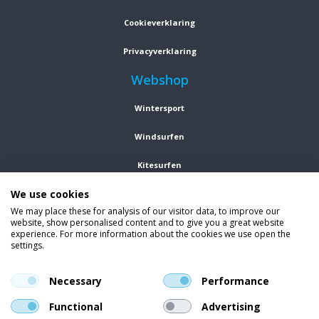
Cookieverklaring
Privacyverklaring
Webshop
Wintersport
Windsurfen
Kitesurfen
We use cookies
Wetsuits
We may place these for analysis of our visitor data, to improve our
website, show personalised content and to give you a great website
Kleding
experience. For more information about the cookies we use open the
settings.
Vind ons op social media
En blijf op de hoogte van trends, aanbiedingen en kortingsacties.
Necessary
Performance
Functional
Advertising