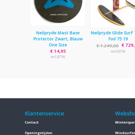
Neilpryde Mast Base
Neilpryde Glide Surf 
Protector Zwart, Blauw
Foil 75 19
One Size
€ 729
€ 1.249,00
€ 14,95
incl.BTW
incl.BTW
Klantenservice
Websh
Contact
Winterspor
Openingstijden
Windsurfe