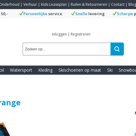
Onderhoud
|
Verhuur
|
Kids Leaseplan
|
Ruilen & Retourneren
|
Contact
|
Blo
 50,-
Persoonlijke
service
Snelle
levering
Scherpe
p
Inloggen
|
Registreren
oil
Watersport
Kleding
Skischoenen op maat
Ski
Snowbo
Orange