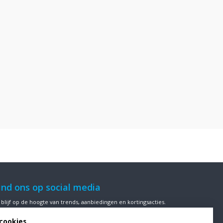
ind ons op social media
 blijf op de hoogte van trends, aanbiedingen en kortingsacties.
cookies