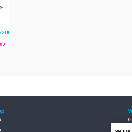
75 HP
,00
op
V
t
En
n
We use 