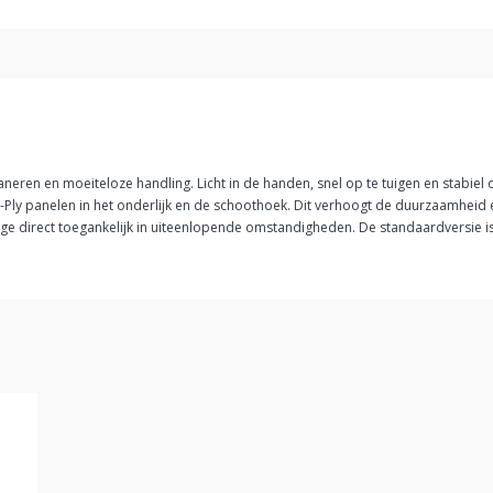
laneren en moeiteloze handling. Licht in de handen, snel op te tuigen en stabie
E X-Ply panelen in het onderlijk en de schoothoek. Dit verhoogt de duurzaamheid
ange direct toegankelijk in uiteenlopende omstandigheden. De standaardversie is