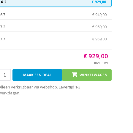
6.2
€ 929,00
6.7
€ 949,00
7.2
€ 969,00
7.7
€ 989,00
€ 929,00
incl. BTW
MAAK EEN DEAL
WINKELWAGEN
Alleen verkrijgbaar via webshop. Levertijd 1-3
werkdagen.