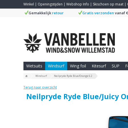
Winkel
|
Openingstijden
|
Webshop Info
|
Skischoen op maat
|
Gemakkelijk
retour
Gratis verzonden
vanaf €
Wetsuits
Windsurf
Wing foil
Kitesurf
SUP
F
Windsurf
Neilpryde Ryde Blue/Orange 6.2
Terug naar overzicht
Neilpryde Ryde Blue/Juicy 