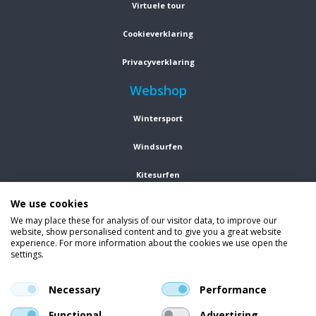
Virtuele tour
Cookieverklaring
Privacyverklaring
Webshop
Wintersport
Windsurfen
Kitesurfen
We use cookies
Wetsuits
We may place these for analysis of our visitor data, to improve our
Kleding
website, show personalised content and to give you a great website
experience. For more information about the cookies we use open the
settings.
Vind ons op social media
En blijf op de hoogte van trends, aanbiedingen en kortingsacties.
Necessary
Performance
Functional
Advertising