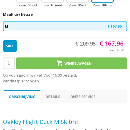
Zwart/Rood
Zwart/Goud
Zwart/Rosé
Zwart/Blauw
Zwart, 
Maak uw keuze
M
€ 167,96
€ 167,96
€ 209,95
SALE
incl. BTW
WINKELWAGEN
Op voorraad in winkel. Voor 16:00 besteld,
vandaag verzonden
OMSCHRIJVING
DETAILS
ONZE SERVICE
Oakley Flight Deck M Skibril