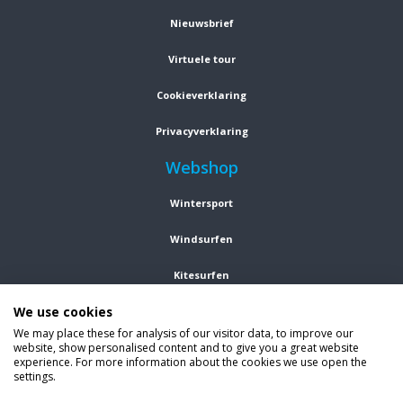
Nieuwsbrief
Virtuele tour
Cookieverklaring
Privacyverklaring
Webshop
Wintersport
Windsurfen
Kitesurfen
We use cookies
Wetsuits
We may place these for analysis of our visitor data, to improve our
website, show personalised content and to give you a great website
Kleding
experience. For more information about the cookies we use open the
settings.
Vind ons op social media