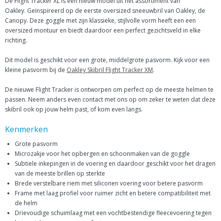
De Flight Tracker XL is een nieuw model uit het assortiment van
Oakley. Geïnspireerd op de eerste oversized sneeuwbril van Oakley, de
Canopy. Deze goggle met zijn klassieke, stijlvolle vorm heeft een een
oversized montuur en biedt daardoor een perfect gezichtsveld in elke
richting.
Dit model is geschikt voor een grote, middelgrote pasvorm. Kijk voor een
kleine pasvorm bij de
Oakley Skibril Flight Tracker XM
.
De nieuwe Flight Tracker is ontworpen om perfect op de meeste helmen te
passen. Neem anders even contact met ons op om zeker te weten dat deze
skibril ook op jouw helm past, of kom even langs.
Kenmerken
Grote pasvorm
Microzakje voor het opbergen en schoonmaken van de goggle
Subtiele inkepingen in de voering en daardoor geschikt voor het dragen
van de meeste brillen op sterkte
Brede verstelbare riem met siliconen voering voor betere pasvorm
Frame met laag profiel voor ruimer zicht en betere compatibiliteit met
de helm
Drievoudige schuimlaag met een vochtbestendige fleecevoering tegen