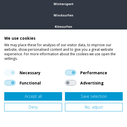
Wintersport
Windsurfen
Kitesurfen
We use cookies
Wetsuits
We may place these for analysis of our visitor data, to improve our
website, show personalised content and to give you a great website
Kleding
experience. For more information about the cookies we use open the
settings.
Vind ons op social media
En blijf op de hoogte van trends, aanbiedingen en kortingsacties.
Necessary
Performance
Functional
Advertising
Accept all
Save selection
Onze klanten beoordelen
Van Bellen Wind & Snow
gemiddeld met een
9,4
op basis van
455
beoordelingen.
Deny
No, adjust