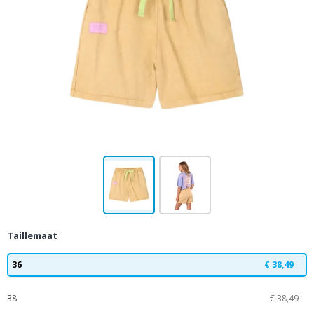
Taillemaat
36
€ 38,49
38
€ 38,49