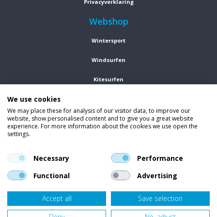
Privacyverklaring
Webshop
Wintersport
Windsurfen
Kitesurfen
We use cookies
Wetsuits
We may place these for analysis of our visitor data, to improve our
website, show personalised content and to give you a great website
Kleding
experience. For more information about the cookies we use open the
settings.
Vind ons op social media
En blijf op de hoogte van trends, aanbiedingen en kortingsacties.
Necessary
Performance
Functional
Advertising
Accept all
Save selection
Onze klanten beoordelen
Van Bellen Wind & Snow
gemiddeld met een
9,4
op basis van
455
beoordelingen.
Deny
No, adjust