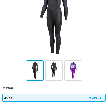
Maten
34/XS
€ 239,95