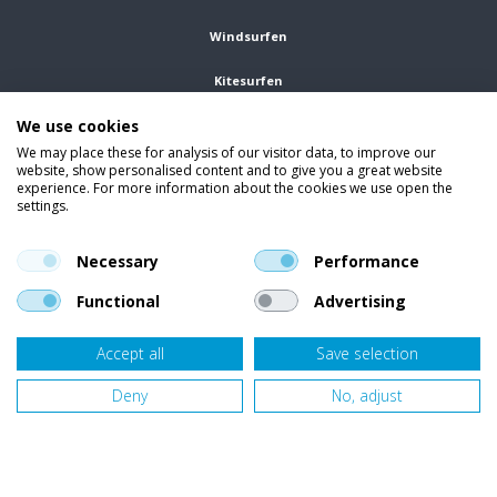
Windsurfen
Kitesurfen
We use cookies
Wetsuits
We may place these for analysis of our visitor data, to improve our
website, show personalised content and to give you a great website
Kleding
experience. For more information about the cookies we use open the
settings.
Vind ons op social media
En blijf op de hoogte van trends, aanbiedingen en kortingsacties.
Necessary
Performance
Functional
Advertising
Accept all
Save selection
Onze klanten beoordelen
Van Bellen Wind & Snow
gemiddeld met een
9,4
op basis van
455
beoordelingen.
Deny
No, adjust