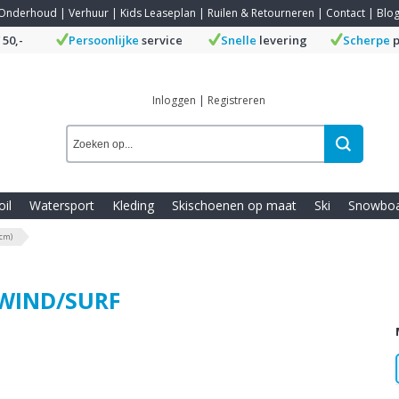
Onderhoud
|
Verhuur
|
Kids Leaseplan
|
Ruilen & Retourneren
|
Contact
|
Blo
 50,-
Persoonlijke
service
Snelle
levering
Scherpe
p
Inloggen
|
Registreren
oil
Watersport
Kleding
Skischoenen op maat
Ski
Snowbo
 cm)
/WIND/SURF