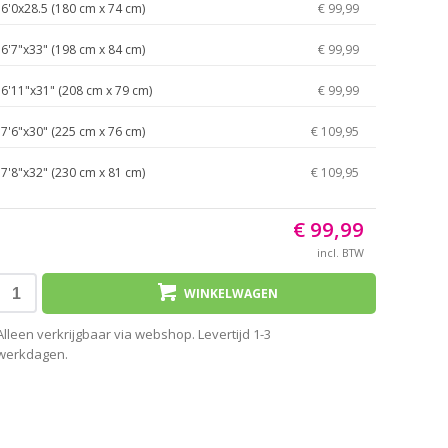
6'0x28.5 (180 cm x 74 cm)
€ 99,99
6'7"x33" (198 cm x 84 cm)
€ 99,99
6'11"x31" (208 cm x 79 cm)
€ 99,99
7'6"x30" (225 cm x 76 cm)
€ 109,95
7'8"x32" (230 cm x 81 cm)
€ 109,95
€ 99,99
incl. BTW
WINKELWAGEN
Alleen verkrijgbaar via webshop. Levertijd 1-3
werkdagen.