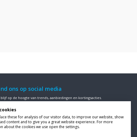
ind ons op social media
 blijf op de hoogte van trends, aanbiedingen en kortingsacties.
cookies
ce these for analysis of our visitor data, to improve our website, show
sed content and to give you a great website experience. For more
ze klanten beoordelen
Van Bellen Wind & Snow
gemiddeld met
on about the cookies we use open the settings.
en
9,4
op basis van
455
beoordelingen.