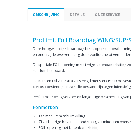
OMSCHRIJVING
DETAILS
ONZE SERVICE
ProLimit Foil Boardbag WING/SUP/
Deze hoogwaardige boardbag biedt optimale bescherming ti
en onderzijde oververhitting door zonlicht helpt verminder
De speciale FOIL-opening met stevige klittenbandsluiting 
rondom het board.
De neus en tail zijn extra verstevigd met sterk 600D pol
corrosiebestendige ritsen die bestand zijn tegen intensief 
Perfect voor veilig vervoer en langdurige bescherming van 
kenmerken:
Tas met 5 mm schuimvulling
Zilverkleurige boven- en onderlaag verminderen overve
FOIL-opening met klittenbandsluiting