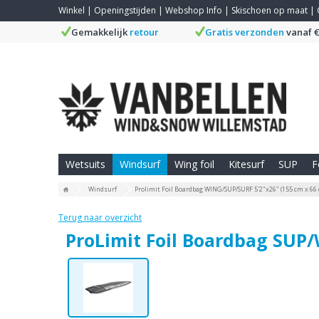
Winkel
|
Openingstijden
|
Webshop Info
|
Skischoen op maat
|
Gemakkelijk
retour
Gratis verzonden
vanaf €
Wetsuits
Windsurf
Wing foil
Kitesurf
SUP
F
Windsurf
Prolimit Foil Boardbag WING/SUP/SURF 5'2"x26" (155 cm x 66
Terug naar overzicht
ProLimit Foil Boardbag SUP