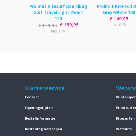
Prolimit Kitesurf Boardbag
Prolimit Kite Foil 
Golf Travel Light Zwart
Grey/White 160
140
€ 149,95
€ 159,95
incl.BTW
€ 179,95
incl.BTW
Klantenservice
Websh
Contact
Winterspor
Openingstijden
Windsurfe
Bestelinformatie
Kitesurfen
Bestelling herroepen
Wetsuits