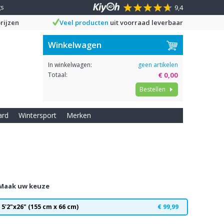
gs
9,4
rijzen
Veel producten
uit voorraad leverbaar
Winkelwagen
In winkelwagen:
geen artikelen
Totaal:
€ 0,00
Bestellen
ard
Wintersport
Merken
Maak uw keuze
5'2"x26" (155 cm x 66 cm)
€ 99,99