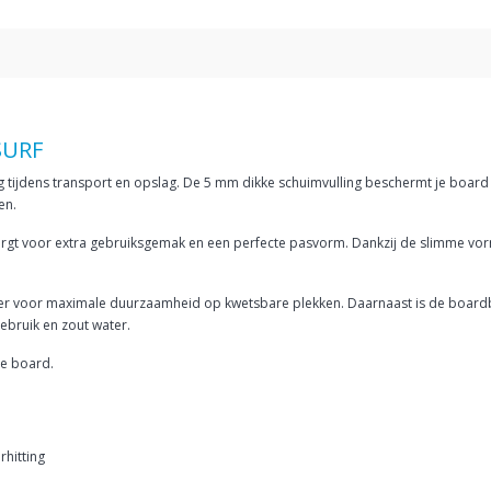
SURF
jdens transport en opslag. De 5 mm dikke schuimvulling beschermt je board te
en.
zorgt voor extra gebruiksgemak en een perfecte pasvorm. Dankzij de slimme vor
yester voor maximale duurzaamheid op kwetsbare plekken. Daarnaast is de boar
gebruik en zout water.
je board.
rhitting