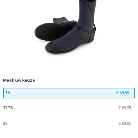
Maak uw keuze
36
€ 69,95
37/38
€ 69,95
39
€ 69,95