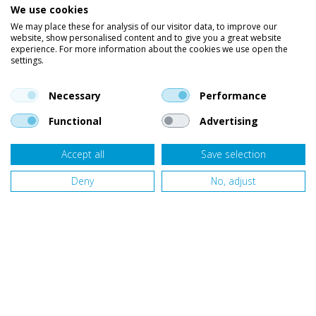
We use cookies
Wetsuits
We may place these for analysis of our visitor data, to improve our
website, show personalised content and to give you a great website
Kleding
experience. For more information about the cookies we use open the
settings.
Vind ons op social media
En blijf op de hoogte van trends, aanbiedingen en kortingsacties.
Necessary
Performance
Functional
Advertising
Accept all
Save selection
Onze klanten beoordelen
Van Bellen Wind & Snow
gemiddeld met een
9,4
op basis van
455
beoordelingen.
Deny
No, adjust
Website door
Fastware
Design by
Deeel