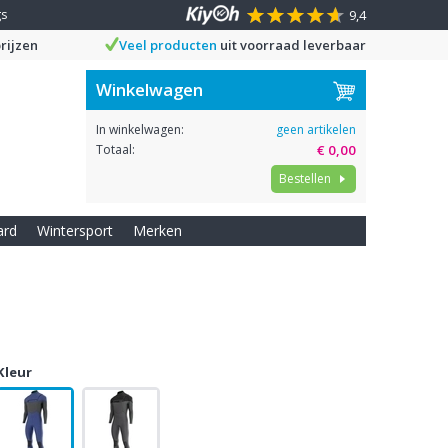
gs
9,4
rijzen
Veel producten
uit voorraad leverbaar
Winkelwagen
In winkelwagen:
geen artikelen
Totaal:
€ 0,00
Bestellen
ard
Wintersport
Merken
Kleur