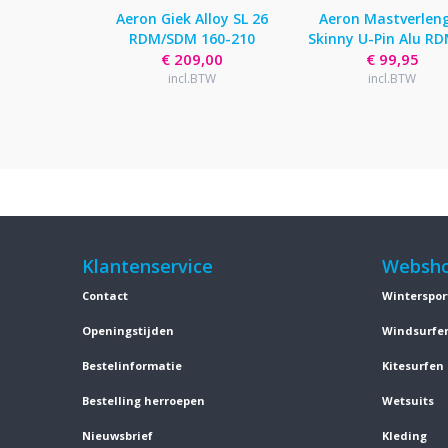
Aeron Giek Alloy SL 26
Aeron Mastverlen
RDM/SDM 160-210
Skinny U-Pin Alu RD
€ 209,00
€ 99,95
incl.BTW
incl.BTW
Klantenservice
Websh
Contact
Winterspor
Openingstijden
Windsurfe
Bestelinformatie
Kitesurfen
Bestelling herroepen
Wetsuits
Nieuwsbrief
Kleding