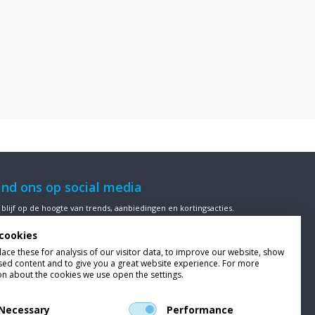
ind ons op social media
 blijf op de hoogte van trends, aanbiedingen en kortingsacties.
cookies
ce these for analysis of our visitor data, to improve our website, show
sed content and to give you a great website experience. For more
ze klanten beoordelen
Van Bellen Wind & Snow
gemiddeld met
on about the cookies we use open the settings.
en
9,4
op basis van
455
beoordelingen.
Necessary
Performance