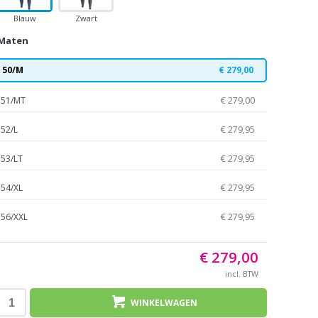
Blauw
Zwart
Maten
50/M
€ 279,00
51/MT
€ 279,00
52/L
€ 279,95
53/LT
€ 279,95
54/XL
€ 279,95
56/XXL
€ 279,95
€ 279,00
incl. BTW
WINKELWAGEN