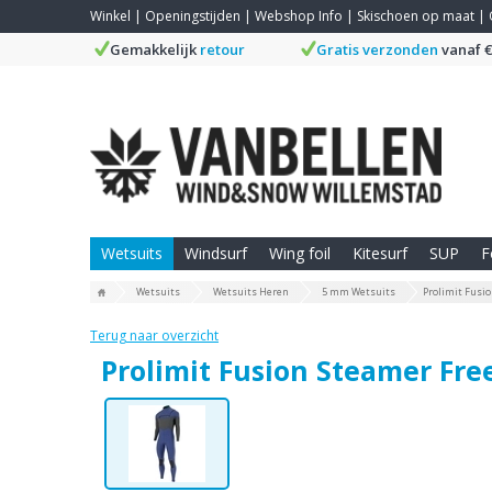
Winkel
|
Openingstijden
|
Webshop Info
|
Skischoen op maat
|
Gemakkelijk
retour
Gratis verzonden
vanaf €
Wetsuits
Windsurf
Wing foil
Kitesurf
SUP
F
Wetsuits
Wetsuits Heren
5 mm Wetsuits
Prolimit Fusi
Terug naar overzicht
Prolimit Fusion Steamer Fre