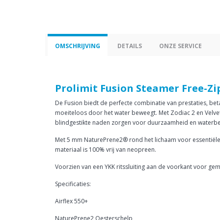
OMSCHRIJVING
DETAILS
ONZE SERVICE
Prolimit Fusion Steamer Free-Zi
De Fusion biedt de perfecte combinatie van prestaties, bet
moeiteloos door het water beweegt. Met Zodiac 2 en Velvet
blindgestikte naden zorgen voor duurzaamheid en waterbes
Met 5 mm NaturePrene2® rond het lichaam voor essentiële
materiaal is 100% vrij van neopreen.
Voorzien van een YKK ritssluiting aan de voorkant voor gema
Specificaties:
Airflex 550+
NaturePrene2 Oesterschelp