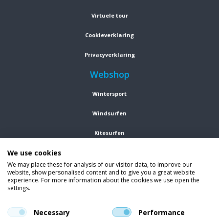
Virtuele tour
Cookieverklaring
Privacyverklaring
Webshop
Wintersport
Windsurfen
Kitesurfen
We use cookies
Wetsuits
We may place these for analysis of our visitor data, to improve our
website, show personalised content and to give you a great website
Kleding
experience. For more information about the cookies we use open the
settings.
Vind ons op social media
En blijf op de hoogte van trends, aanbiedingen en kortingsacties.
Necessary
Performance