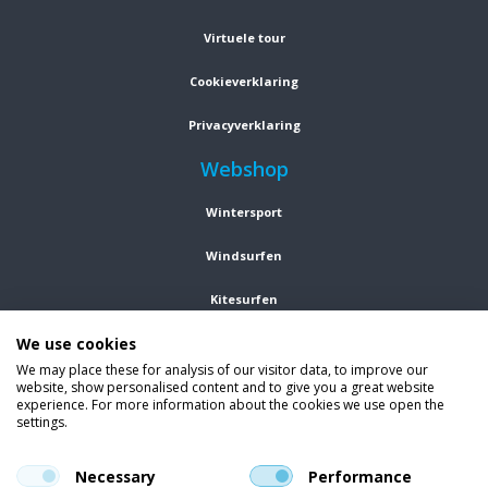
Virtuele tour
Cookieverklaring
Privacyverklaring
Webshop
Wintersport
Windsurfen
Kitesurfen
We use cookies
Wetsuits
We may place these for analysis of our visitor data, to improve our
website, show personalised content and to give you a great website
Kleding
experience. For more information about the cookies we use open the
settings.
Vind ons op social media
En blijf op de hoogte van trends, aanbiedingen en kortingsacties.
Necessary
Performance