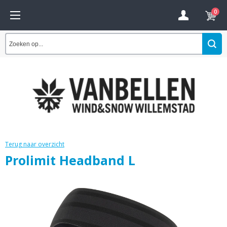
0
Terug naar overzicht
Prolimit Headband L