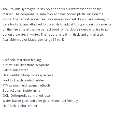
The Prolimit Hydrogen unisex polar boot is our warmest boot on the
market. The neoprene is 6mm thick and has Zodiac plush lining on the
inside. The natural rubber reef sole makes you feel like you are walking on
bare foots. Straps attached to the ankle to adjust fitting and reinforcements
on the heels make this the perfect boot for hardcore riders who like to go
out on the water in winter. The neoprene is 6mm thick and anti-allergic.
Available in color black, size range 37 to 47.
Reef sole, barefoot feeling
Airflex 500+ limestone neoprene
Velcro ankle strap
Heel webbing loop for easy access
Foot lock arch control rubber
FTM seams (fluid taping method)
Zodiac2plush inside lining
OCL (Orthopedic controlled last)
Water based glue, anti-allergic, environment friendly
Heel lock reinforcement