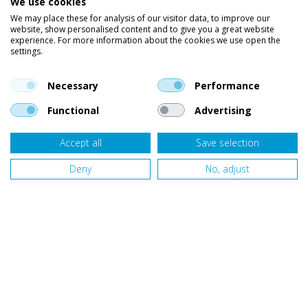
We use cookies
Wetsuits
We may place these for analysis of our visitor data, to improve our
website, show personalised content and to give you a great website
Kleding
experience. For more information about the cookies we use open the
settings.
Vind ons op social media
En blijf op de hoogte van trends, aanbiedingen en kortingsacties.
Necessary
Performance
Functional
Advertising
Accept all
Save selection
Onze klanten beoordelen
Van Bellen Wind & Snow
gemiddeld met een
9,4
op basis van
455
beoordelingen.
Deny
No, adjust
Website door
Fastware
Design by
Deeel