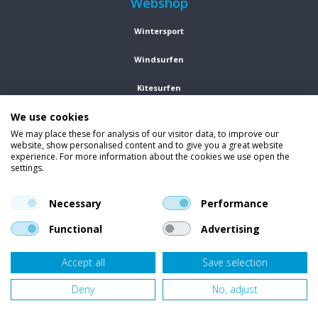
Webshop
Wintersport
Windsurfen
Kitesurfen
We use cookies
Wetsuits
We may place these for analysis of our visitor data, to improve our
website, show personalised content and to give you a great website
Kleding
experience. For more information about the cookies we use open the
settings.
Vind ons op social media
En blijf op de hoogte van trends, aanbiedingen en kortingsacties.
Necessary
Performance
Functional
Advertising
Accept all
Save selection
Onze klanten beoordelen
Van Bellen Wind & Snow
gemiddeld met een
9,4
op basis van
455
beoordelingen.
Deny
No, adjust