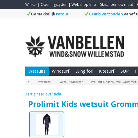
Winkel
|
Openingstijden
|
Webshop Info
|
Skischoen op maat
|
Gemakkelijk
retour
Gratis verzonden
vanaf €
Wetsuits
Windsurf
Wing foil
Kitesurf
SUP
F
Wetsuits
Wetsuit Kinderen
Prolimit Kinder Surfpak Grommet F
Terug naar overzicht
Prolimit Kids wetsuit Grom