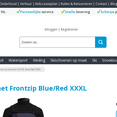
Onderhoud
|
Verhuur
|
Kids Leaseplan
|
Ruilen & Retourneren
|
Contact
|
Blo
 50,-
Persoonlijke
service
Snelle
levering
Scherpe
p
Inloggen
|
Registreren
oil
Watersport
Kleding
Skischoenen op maat
Ski
Snowbo
reezip Steamer 5/3 DL Blue/Red XXXL
met Frontzip Blue/Red XXXL