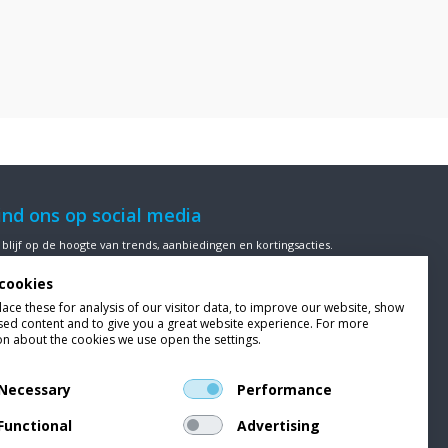
ind ons op social media
 blijf op de hoogte van trends, aanbiedingen en kortingsacties.
cookies
ce these for analysis of our visitor data, to improve our website, show
sed content and to give you a great website experience. For more
ze klanten beoordelen
Van Bellen Wind & Snow
gemiddeld met
on about the cookies we use open the settings.
en
9,4
op basis van
453
beoordelingen.
Necessary
Performance
Functional
Advertising