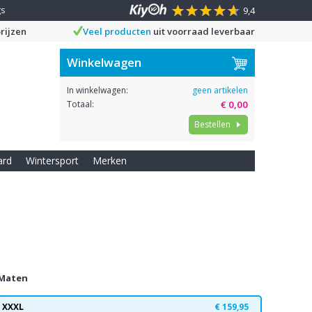
gs
9,4
rijzen
Veel producten
uit voorraad leverbaar
Winkelwagen
In winkelwagen:
geen artikelen
Totaal:
€ 0,00
Bestellen
ard
Wintersport
Merken
Maten
XXXL
€ 159,95