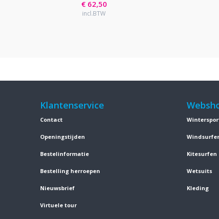
€ 62,50
incl.BTW
Klantenservice
Websh
Contact
Winterspor
Openingstijden
Windsurfe
Bestelinformatie
Kitesurfen
Bestelling herroepen
Wetsuits
Nieuwsbrief
Kleding
Virtuele tour